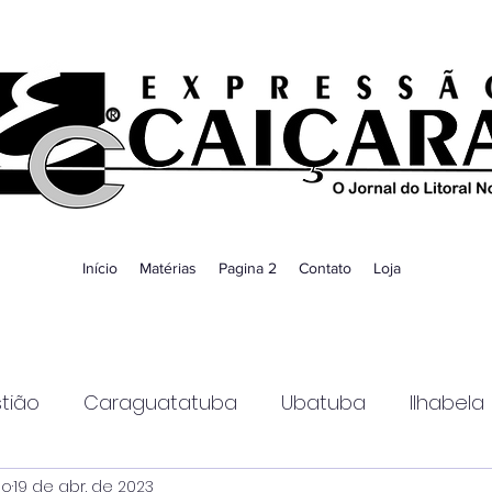
Início
Matérias
Pagina 2
Contato
Loja
tião
Caraguatatuba
Ubatuba
Ilhabela
ao
19 de abr. de 2023
Guaratinguetá