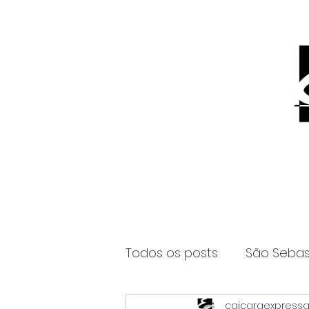
Todos os posts
São Sebas
caicaraexpress
Página2
Itanhaém