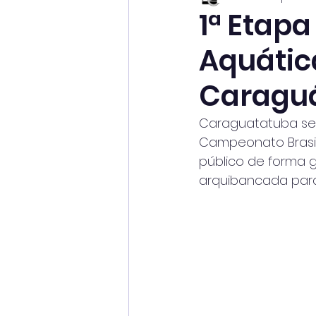
1ª Etapa
Aquátic
Caragu
Caraguatatuba será
Campeonato Brasil
público de forma g
arquibancada par