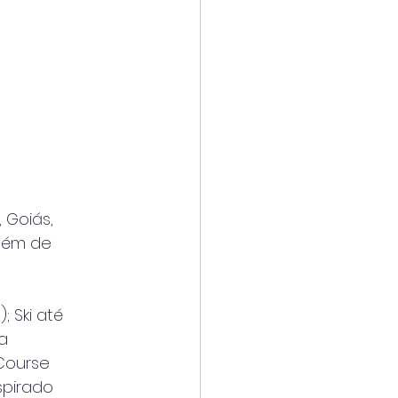
 Goiás,
além de
; Ski até
la
 Course
spirado