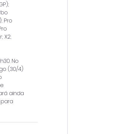
GP);
rbo
; Pro
Pro
; X2;
7h30. No
go (30/4)
.
 e
ará ainda
 para