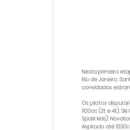
Nesta primeira eta
Rio de Janeiro, San
convidados estrang
Os pilotos disputar
1.100cc (2t e 4t); 
Spark kids); Novat
Aspirado até 1.630