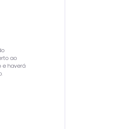
do
erto ao
o e haverá
.