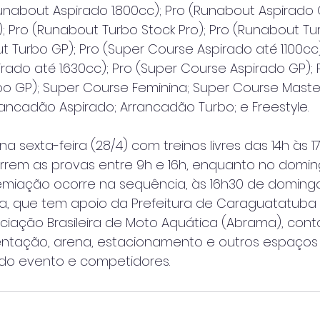
Runabout Aspirado 1.800cc); Pro (Runabout Aspirado 
; Pro (Runabout Turbo Stock Pro); Pro (Runabout Tu
ut Turbo GP); Pro (Super Course Aspirado até 1.100cc)
rado até 1.630cc); Pro (Super Course Aspirado GP); 
o GP); Super Course Feminina; Super Course Master
rrancadão Aspirado; Arrancadão Turbo; e Freestyle.
na sexta-feira (28/4) com treinos livres das 14h às 1
rrem as provas entre 9h e 16h, enquanto no domin
remiação ocorre na sequência, às 16h30 de domingo
va, que tem apoio da Prefeitura de Caraguatatuba
ciação Brasileira de Moto Aquática (Abrama), cont
ntação, arena, estacionamento e outros espaços
 do evento e competidores.