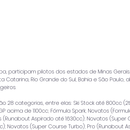
pa, participam pilotos dos estados de Minas Gerais,
ta Catarina, Rio Grande do Sul, Bahia e São Paulo, 
eiros.
ão 28 categorias, entre elas: Ski Stock até 800cc (2t)
Ski GP acima de 1.100cc; Fórmula Spark; Novatos (Formu
os (Runabout Aspirado até 1.630cc); Novatos (Super
cc); Novatos (Super Course Turbo); Pro (Runabout A