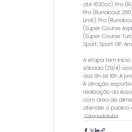
até 1.630cc); Pro (
Pro (Runabout 260)
Limit); Pro (Runabo
(Super Course Aspi
(Super Course Turb
Sport; Sport GP; A
A etapa tem início 
sábado (29/4) oco
das 9h às 16h. A p
A atração esporti
realização da Asso
com área de alime
atender o público
Caraguatatuba