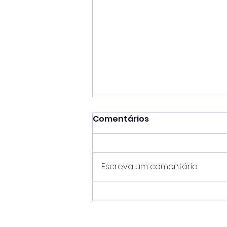
Comentários
Escreva um comentário
Gestão Toninho Colucci
coloca Ilhabela na
liderança do IDEB no