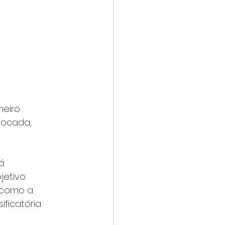
meiro
olocada,
á
jetivo
m como a
ificatória