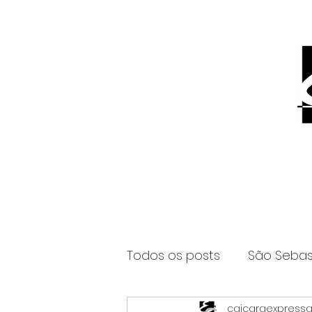
Todos os posts
São Sebas
caicaraexpress
Página2
Itanhaém