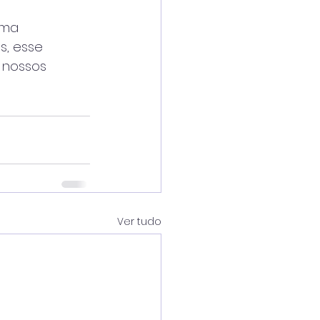
ama
s, esse
 nossos
Ver tudo