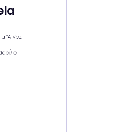
ela
la “A Voz
daci) e