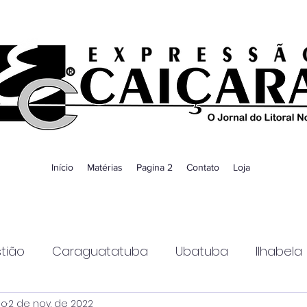
Início
Matérias
Pagina 2
Contato
Loja
tião
Caraguatatuba
Ubatuba
Ilhabela
ao
2 de nov. de 2022
Guaratinguetá