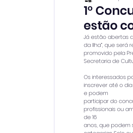
1° Conc
estão c
Já estão abertas a
da Ilha”, que ser
promovido pela Pre
Secretaria de Cultu
Os interessados p
inscrever até o di
e podem
participar do conc
profissionais ou a
de 16
anos, que podem s