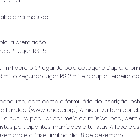
Dupla. É 
habela há mais de 
olo, a premiação 
 o 1° lugar, R$ 1,5 
 1 mil para o 3° lugar. Já pela categoria Dupla, o pri
 mil, o segundo lugar R$ 2 mil e a dupla terceira c
concurso, bem como o formulário de inscrição, est
da Fundaci (www.fundaci.org). A iniciativa tem por ob
zar a cultura popular por meio da música local, be
stas participantes, munícipes e turistas. A fase class
dezembro e a fase final no dia 18 de dezembro.