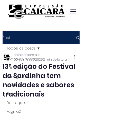
Post
Todos os posts
caicaraexpressao
Todos os posts
20 de mai. de 2025
2 min de leitura
13ª edição do Festival
São Sebastião
da Sardinha tem
Caraguatatuba
novidades e sabores
Ubatuba
tradicionais
Ilhabela
Destaque
Página2