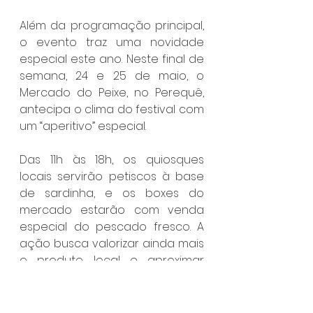
Além da programação principal, 
o evento traz uma novidade 
especial este ano. Neste final de 
semana, 24 e 25 de maio, o 
Mercado do Peixe, no Perequê, 
antecipa o clima do festival com 
um “aperitivo” especial.
Das 11h às 18h, os quiosques 
locais servirão petiscos à base 
de sardinha, e os boxes do 
mercado estarão com venda 
especial do pescado fresco. A 
ação busca valorizar ainda mais 
o produto local e aproximar 
moradores e visitantes da 
cultura pesqueira da cidade.