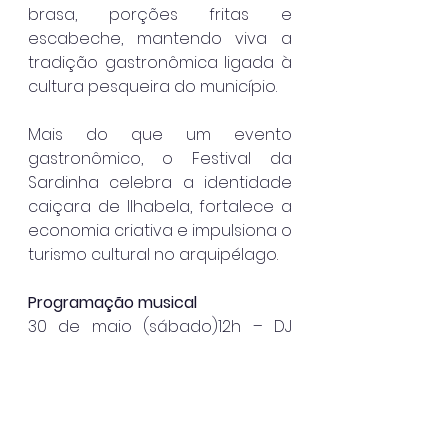
brasa, porções fritas e 
escabeche, mantendo viva a 
tradição gastronômica ligada à 
cultura pesqueira do município.
Mais do que um evento 
gastronômico, o Festival da 
Sardinha celebra a identidade 
caiçara de Ilhabela, fortalece a 
economia criativa e impulsiona o 
turismo cultural no arquipélago.
Programação musical
30 de maio (sábado)12h – DJ 
Phill17h – Mayara Carmo19h – 
Jonas Coronado21h – Carreiro & 
Capataz
31 de maio (domingo)12h – DJ 