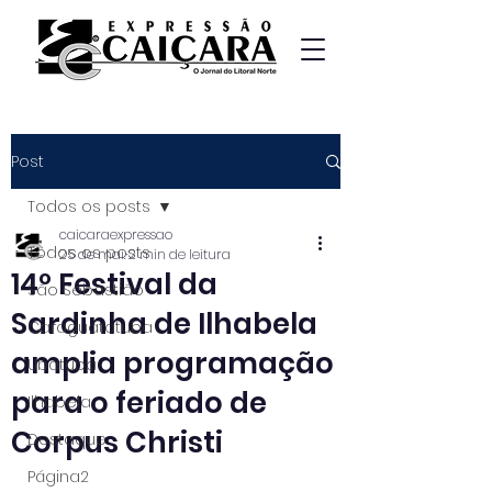
Post
Todos os posts
caicaraexpressao
Todos os posts
25 de mai.
2 min de leitura
14º Festival da
São Sebastião
Sardinha de Ilhabela
Caraguatatuba
amplia programação
Ubatuba
para o feriado de
Ilhabela
Corpus Christi
Destaque
Página2