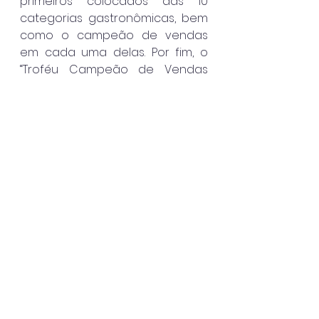
primeiros colocados das 10 
categorias gastronômicas, bem 
como o campeão de vendas 
em cada uma delas. Por fim, o 
“Troféu Campeão de Vendas 
Delivery” para o 
estabelecimento que em 
números absolutos realizar o 
maior número de vendas.
Os resultados serão divulgados 
em cerimônia de encerramento, 
quando também serão 
sorteados os prêmios para 
consumidores votantes.
O livreto pode ser encontrado 
nos estabelecimentos 
participantes, em pontos 