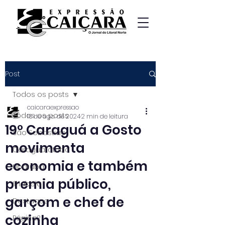
Post
Todos os posts
caicaraexpressao
Todos os posts
16 de ago. de 2024
2 min de leitura
19º Caraguá a Gosto
São Sebastião
movimenta
Caraguatatuba
economia e também
Ubatuba
premia público,
Ilhabela
garçom e chef de
Destaque
cozinha
Página2