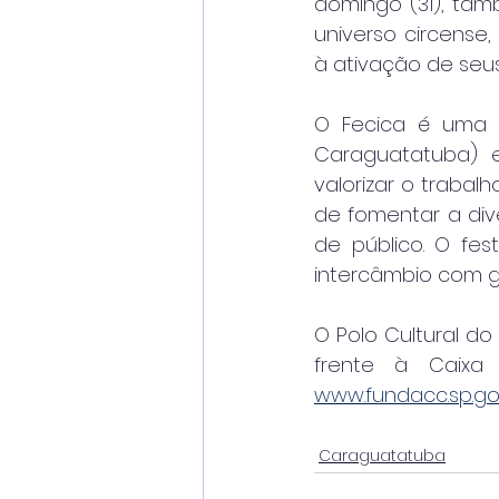
domingo (31), tam
universo circense
à ativação de seu
O Fecica é uma r
Caraguatatuba) e
valorizar o trabal
de fomentar a dive
de público. O fes
intercâmbio com g
O Polo Cultural do 
www.fundacc.sp.go
Caraguatatuba