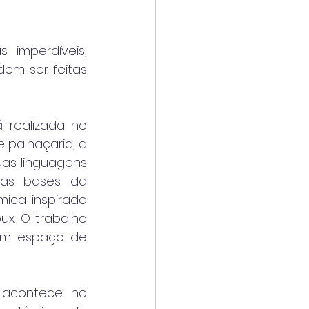
imperdíveis, 
em ser feitas 
á realizada no 
 palhaçaria, a 
as linguagens 
as bases da 
ica inspirado 
. O trabalho 
um espaço de 
, acontece no 