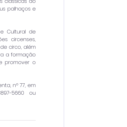
 clássicas do 
us palhaços e 
 Cultural de 
s circenses, 
e circo, além 
ra a formação 
 e promover o 
nta, nº 77, em 
frente à Caixa Econômica Federal. Mais informações: (12) 3897-5660 ou 