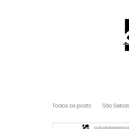
Todos os posts
São Sebas
caicaraexpress
Página2
Itanhaém