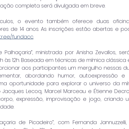
ação completa será divulgada em breve.
ulos, o evento também oferece duas oficinas 
res de 14 anos. As inscrições estão abertas e pod
nktr.ee/fundacc
.
e Palhaçaria”, ministrada por Anisha Zevallos, ser
h às 12h. Baseada em técnicas de mímica clássica e
porcionar aos participantes um mergulho nessas du
mentar, abordando humor, autoexpressão e 
uma oportunidade para explorar o universo da mím
acques Lecoq, Marcel Marceau e Étienne Decroux
orpo, expressão, improvisação e jogo, criando 
idade.
haçaria de Picadeiro”, com Fernanda Jannuzzelli