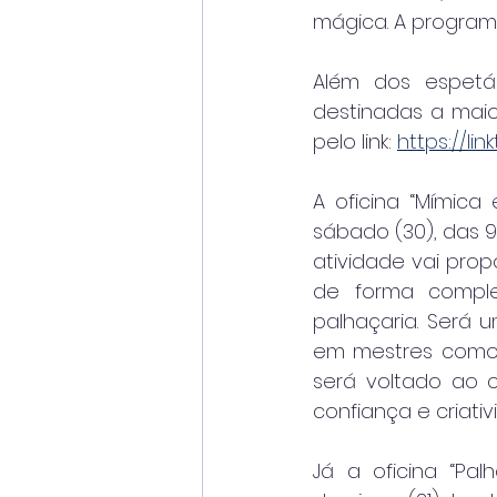
mágica. A program
Além dos espetác
destinadas a maio
pelo link: 
https://li
A oficina “Mímica 
sábado (30), das 9
atividade vai pro
de forma comple
palhaçaria. Será 
em mestres como J
será voltado ao c
confiança e criativ
Já a oficina “Pal