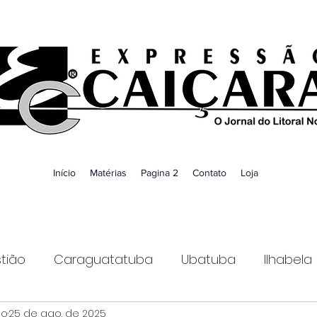
Início
Matérias
Pagina 2
Contato
Loja
tião
Caraguatatuba
Ubatuba
Ilhabela
ao
25 de ago. de 2025
Guaratinguetá