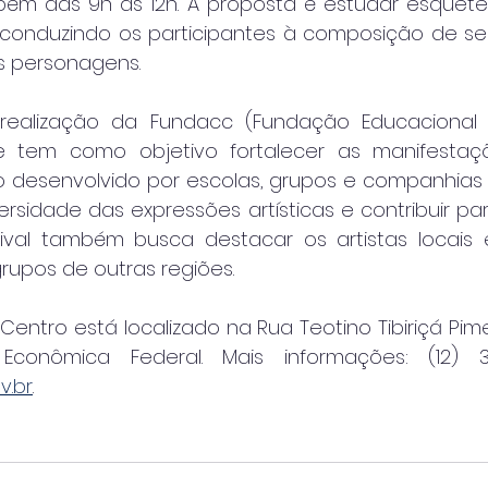
bém das 9h às 12h. A proposta é estudar esquetes
, conduzindo os participantes à composição de se
s personagens.
ealização da Fundacc (Fundação Educacional e
 tem como objetivo fortalecer as manifestaçõe
ho desenvolvido por escolas, grupos e companhias d
rsidade das expressões artísticas e contribuir pa
tival também busca destacar os artistas locais
rupos de outras regiões.
Centro está localizado na Rua Teotino Tibiriçá Pime
v.br
.