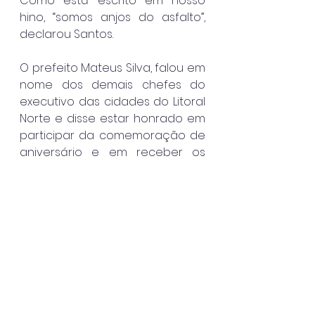
Como está escrito em nosso 
hino, “somos anjos do asfalto”, 
declarou Santos.
O prefeito Mateus Silva, falou em 
nome dos demais chefes do 
executivo das cidades do Litoral 
Norte e disse estar honrado em 
participar da comemoração de 
aniversário e em receber os 
demais prefeitos. Lembrou que a 
região está em franca 
expansão, com vários negócios 
em andamento e que a 
atuação das forças policiais é 
imprescindível. “Contem sempre 
conosco”, afirmou.
Caraguatatuba