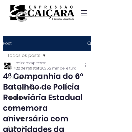
Post
Todos os posts
caicaraexpressao
Todos os posts
22 de mai. de 2025
2 min de leitura
4ª Companhia do 6º
São Sebastião
Batalhão de Polícia
Caraguatatuba
Rodoviária Estadual
Ubatuba
comemora
Ilhabela
aniversário com
Destaque
autoridades da
Página2