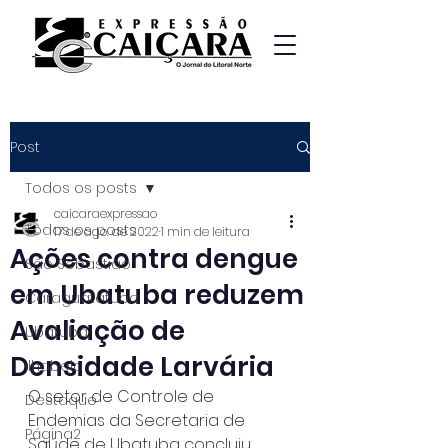
Post
Todos os posts
caicaraexpressao
Todos os posts
17 de ago. de 2022
1 min de leitura
Ações contra dengue
São Sebastião
em Ubatuba reduzem
Caraguatatuba
Avaliação de
Ubatuba
Densidade Larvária
Ilhabela
O setor de Controle de 
Destaque
Endemias da Secretaria de 
Página2
Saúde de Ubatuba concluiu