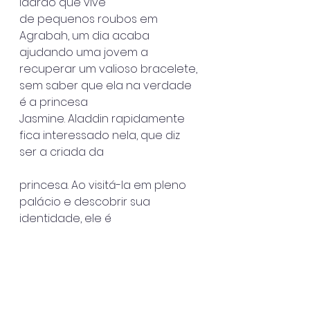
ladrão que vive
de pequenos roubos em 
Agrabah, um dia acaba 
ajudando uma jovem a
recuperar um valioso bracelete, 
sem saber que ela na verdade 
é a princesa
Jasmine. Aladdin rapidamente 
fica interessado nela, que diz 
ser a criada da
princesa. Ao visitá-la em pleno 
palácio e descobrir sua 
identidade, ele é
capturado por Jafar, o grão-vizir 
do sultanato, que deseja que 
ele recupere uma
lâmpada mágica, onde habita 
um gênio capaz de conceder 