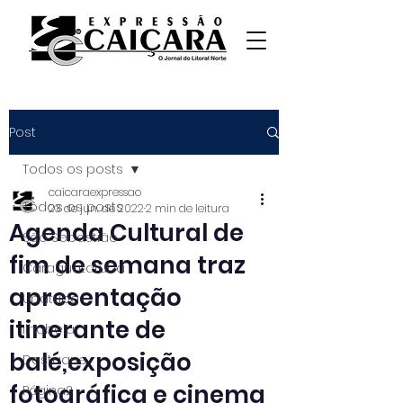
Post
Todos os posts
caicaraexpressao
Todos os posts
23 de jun. de 2022
2 min de leitura
Agenda Cultural de
São Sebastião
fim de semana traz
Caraguatatuba
apresentação
Ubatuba
itinerante de
Ilhabela
balé,exposição
Destaque
fotográfica e cinema
Página2