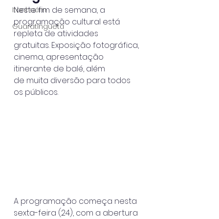
Neste fim de semana, a 
Itanhaém
programação cultural está 
Guaratinguetá
repleta de atividades
gratuitas. Exposição fotográfica, 
cinema, apresentação 
itinerante de balé, além
de muita diversão para todos 
os públicos.
A programação começa nesta 
sexta-feira (24), com a abertura 