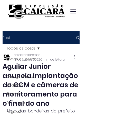
Post
Todos os posts
caicaraexpressao
Todos os posts
10 de out. de 2022
2 min de leitura
Aguilar Junior
São Sebastião
anuncia implantação
Caraguatatuba
da GCM e câmeras de
Ubatuba
monitoramento para
Ilhabela
o final do ano
Destaque
Uma das bandeiras do prefeito 
Página2