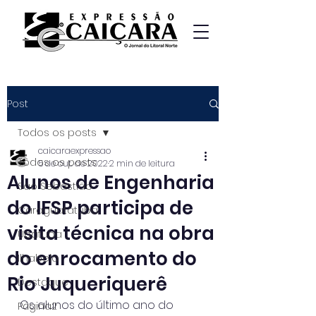
Post
Todos os posts
caicaraexpressao
Todos os posts
5 de out. de 2022
2 min de leitura
Alunos de Engenharia
São Sebastião
do IFSP participa de
Caraguatatuba
visita técnica na obra
Ubatuba
do enrocamento do
Ilhabela
Rio Juqueriquerê
Destaque
Os alunos do último ano do 
Página2