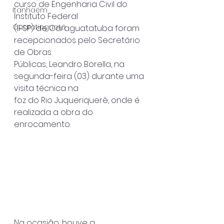
curso de Engenharia Civil do 
Itanhaém
Instituto Federal
Guaratinguetá
(IFSP) de Caraguatatuba foram 
recepcionados pelo Secretário 
de Obras
Públicas, Leandro Borella, na 
segunda-feira (03) durante uma 
visita técnica na
foz do Rio Juqueriquerê, onde é 
realizada a obra do 
enrocamento.
Na ocasião, houve a 