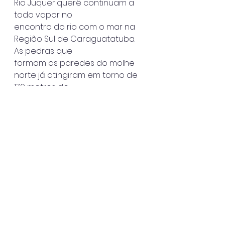
Rio Juqueriquerê continuam a 
todo vapor no
encontro do rio com o mar na 
Região Sul de Caraguatatuba. 
As pedras que
formam as paredes do molhe 
norte já atingiram em torno de 
170 metros de
extensão.
O paredão de pedras já pode 
ser visto no local e surtem os 
primeiros efeitos
em relação ao acúmulo de 
sedimentos à margem do rio. 
Essa contenção
maciça, composta por blocos 
de rochas compactadas, tem a 
finalidade de