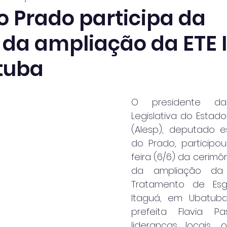
o Prado participa da
 da ampliação da ETE 
tuba
O presidente da 
Legislativa do Estado
(Alesp), deputado e
do Prado, participo
feira (6/6) da cerimô
da ampliação da 
Tratamento de Esgo
Itaguá, em Ubatuba
prefeita Flavia P
lideranças locais, 