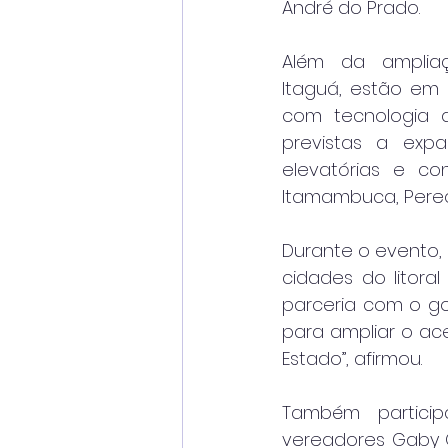
André do Prado.
Além da ampliaç
Itaguá, estão em
com tecnologia a
previstas a exp
elevatórias e c
Itamambuca, Pere
Durante o evento,
cidades do litora
parceria com o gov
para ampliar o ac
Estado”, afirmou.
Também particip
vereadores Gaby Go