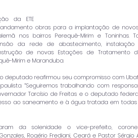
ão da ETE 
 andamento obras para a implantação de novos r
lemã nos bairros Perequê-Mirim e Toninhas. 
ansão da rede de abastecimento, instalação 
onstrução de novas Estações de Tratamento d
quê-Mirim e Maranduba.
 o deputado reafirmou seu compromisso com Ubat
l paulista. “Seguiremos trabalhando com responsa
ernador Tarcísio de Freitas e o deputado federal 
esso ao saneamento e à água tratada em todas a
aram da solenidade o vice-prefeito, coronel
nzales, Rogério Frediani, Ceará e Pastor Sérgio Al