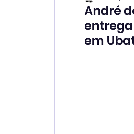
André d
entrega
em Uba