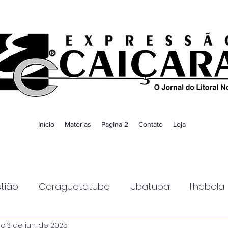
Início
Matérias
Pagina 2
Contato
Loja
tião
Caraguatatuba
Ubatuba
Ilhabela
ao
6 de jun. de 2025
Guaratinguetá