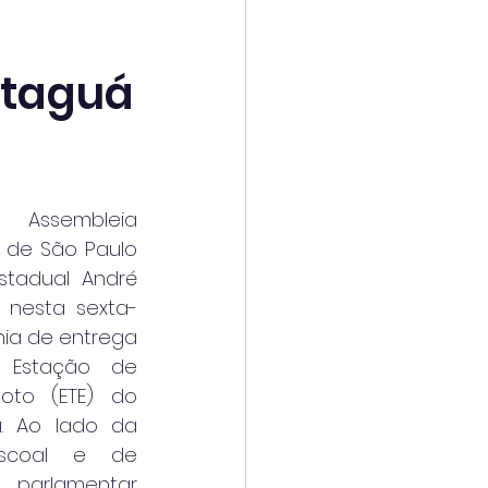
Itaguá
Assembleia 
 de São Paulo 
stadual André 
u nesta sexta-
nia de entrega 
Estação de 
to (ETE) do 
. Ao lado da 
ascoal e de 
o parlamentar 