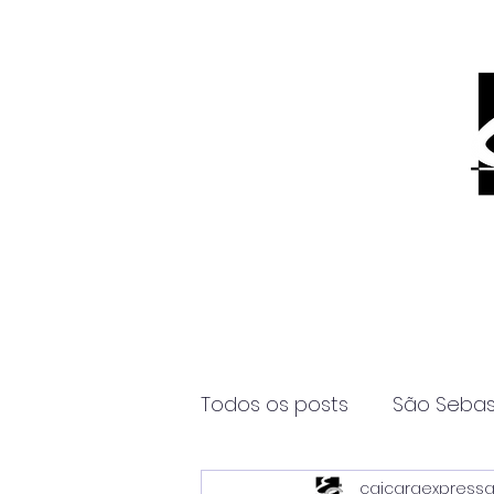
Todos os posts
São Sebas
caicaraexpress
Página2
Itanhaém