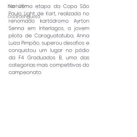
Na última etapa da Copa São 
Itanhaém
Paulo Light de Kart, realizada no 
Guaratinguetá
renomado kartódromo Ayrton 
Senna em Interlagos, a jovem 
pilota de Caraguatatuba, Anna 
Luiza Pimpão, superou desafios e 
conquistou um lugar no pódio 
da F4 Graduados B, uma das 
categorias mais competitivas do 
campeonato.