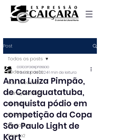
Post
Todos os posts
caicaraexpressao
Todos os posts
11 de abr. de 2024
1 min de leitura
Anna Luiza Pimpão,
São Sebastião
de Caraguatatuba,
Caraguatatuba
conquista pódio em
Ubatuba
competição da Copa
Ilhabela
São Paulo Light de
Destaque
Kart
Página2