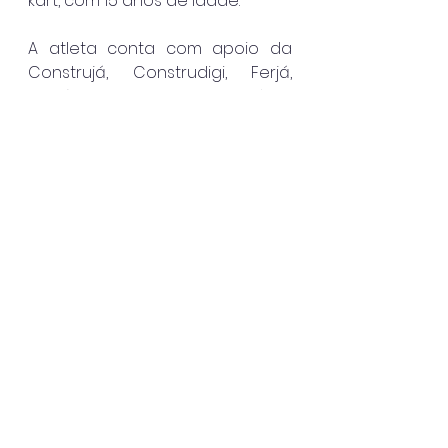
kart, com 15 anos de idade.
A atleta conta com apoio da 
Construjá, Construdigi, Ferjá, 
Laticínios Litoral Norte, Depósito 
Martim de Sá, Autoescola 
Objetivo, Caieiras e Surf’s.
Caraguatatuba
Ver tudo
Posts recentes