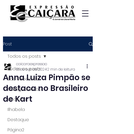
Post
Todos os posts
caicaraexpressao
Todos os posts
16 de out. de 2024
2 min de leitura
Anna Luiza Pimpão se
São Sebastião
destaca no Brasileiro
Caraguatatuba
de Kart
Ubatuba
Ilhabela
Destaque
Página2