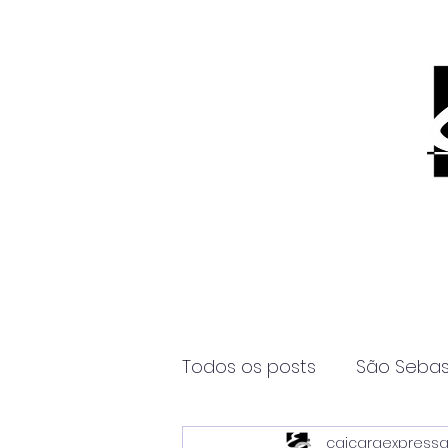
Todos os posts
São Sebas
caicaraexpress
Página2
Itanhaém