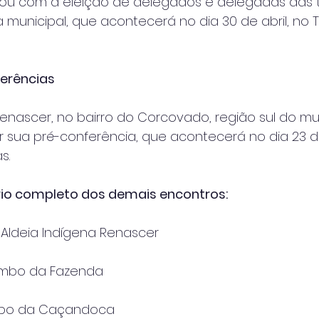
ou com a eleição de delegados e delegadas das t
 municipal, que acontecerá no dia 30 de abril, no 
erências
Renascer, no bairro do Corcovado, região sul do mun
ar sua pré-conferência, que acontecerá no dia 23 
s.
rio completo dos demais encontros:
: Aldeia Indígena Renascer
lombo da Fazenda
lombo da Caçandoca