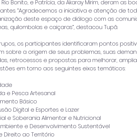
a Rio Bonito, e Patrícia, da Akaray Mirim, deram as bo
pantes. “Agradecemos a iniciativa e atenção de to
ganização deste espaço de diálogo com as comun
enas, quilombolas e caiçaras”, destacou Tupã.
pos, os participantes identificaram pontos positi
iram sobre a origem de seus problemas, suas deman
das, retrocessos e propostas para melhorar, ampliar
stões em torno aos seguintes eixos temáticos:
idade
nda e Pesca Artesanal
eamento Básico
usão Digital e Esportes e Lazer
ial e Soberania Alimentar e Nutricional
 Ambiente e Desenvolvimento Sustentável
e Direito ao Território