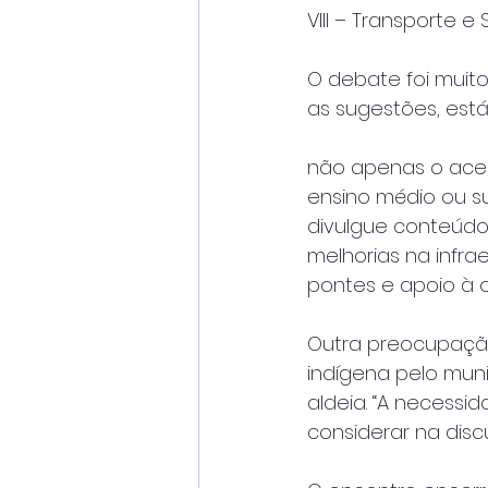
VIII – Transporte e
O debate foi muito
as sugestões, está
não apenas o ace
ensino médio ou s
divulgue conteúdo
melhorias na infr
pontes e apoio à 
Outra preocupação
indígena pelo mun
aldeia. “A necess
considerar na disc