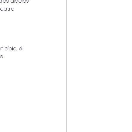
rês aldeias
Teatro
icípio, é
de