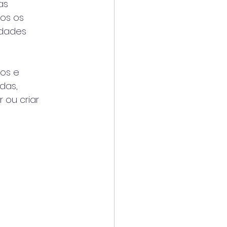
as
dos os
idades
vos e
das,
 ou criar