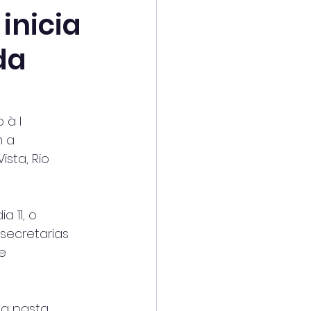
inicia
da
 à I
m a
sta, Rio
a 11, o
secretarias
e
a pasta, 