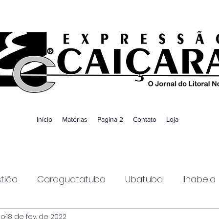
Início
Matérias
Pagina 2
Contato
Loja
tião
Caraguatatuba
Ubatuba
Ilhabela
ao
18 de fev. de 2022
Guaratinguetá