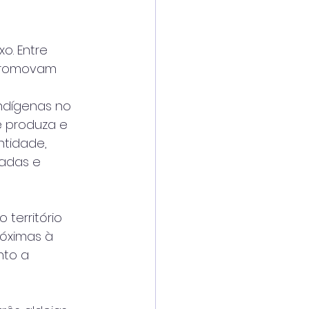
o. Entre
e promovam
ndígenas no
e produza e
ntidade,
radas e
território
róximas à
nto a