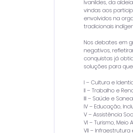
Ivanildes, da aldei
vindas aos partici
envolvidos na or
tradicionais indíg
Nos debates em gru
negativos, reflet
conquistas já obti
soluções para que
I – Cultura e Ident
II – Trabalho e Re
III – Saúde e San
IV – Educação, Incl
V – Assistência Soc
VI – Turismo, Meio
VII – Infraestrutura 