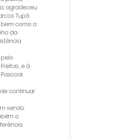
a, agradeceu 
arcos Tupã
, bem como a 
ho da 
istência 
pelo 
Freitas, e à 
 Pascoal. 
de continuar 
vem sendo
ambém o
erência.