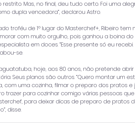
restrito. Mas, no final, deu tudo certo. Foi uma aleg
mo dupla vencedora”, declarou Astro.
do troféu de 1º lugar do Masterchef+, Ribeiro tem
orar com muito orgulho, pois ganhou a boina do
specialista em doces. “Esse presente só eu recebi
gabou-se.
guatatuba, hoje, aos 80 anos, não pretende abri
tória. Seus planos são outros. “Quero montar um es
, com uma cozinha, filmar o preparo dos pratos e 
ero trazer para cozinhar comigo várias pessoas que
terchef, para deixar dicas de preparo de pratos 
”, disse.