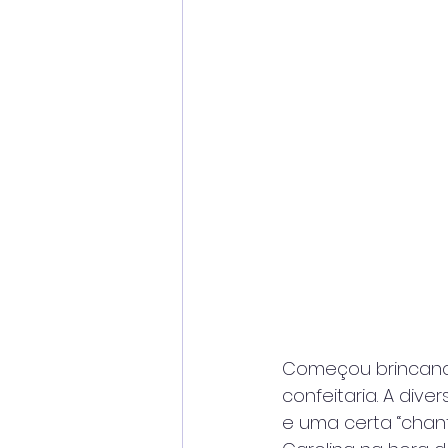
Começou brincando
confeitaria. A dive
e uma certa “chant