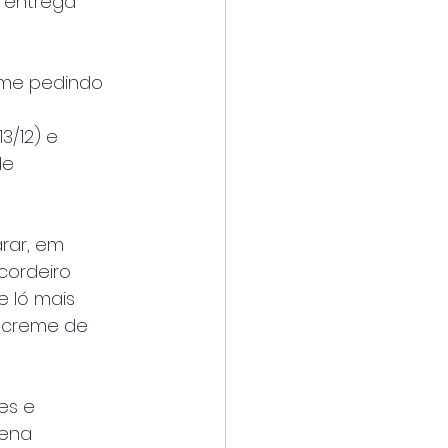
, entrega
 me pedindo
3/12) e
de
arar, em
cordeiro
 ló mais
, creme de
es e
lena