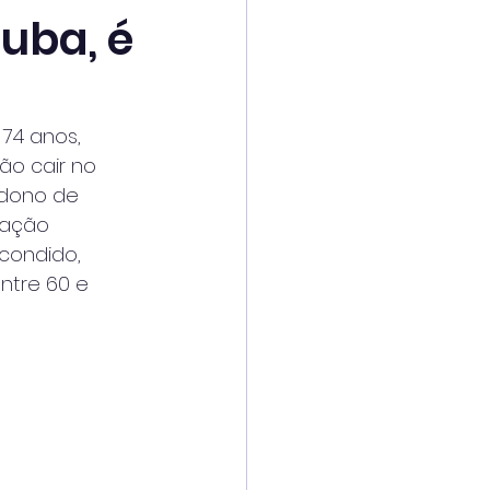
uba, é
74 anos,
ão cair no
 “dono de
ração
scondido,
ntre 60 e