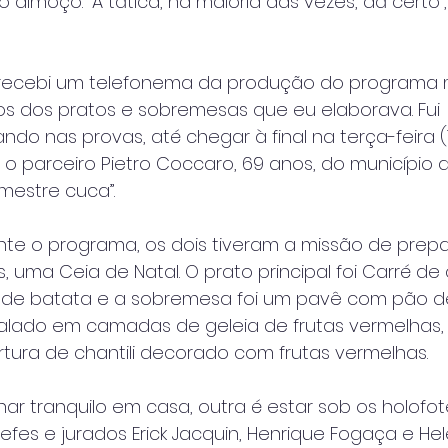
 almoço. “A tática, na maioria das vezes, dá certo”
 recebi um telefonema da produção do programa
os dos pratos e sobremesas que eu elaborava. Fui
do nas provas, até chegar à final na terça-feira (1
o parceiro Pietro Coccaro, 69 anos, do município 
“mestre cuca”.
ante o programa, os dois tiveram a missão de prep
 uma Ceia de Natal. O prato principal foi Carré de 
 de batata e a sobremesa foi um pavê com pão de
rcalado em camadas de geleia de frutas vermelhas
rtura de chantili decorado com frutas vermelhas.
har tranquilo em casa, outra é estar sob os holofot
fes e jurados Erick Jacquin, Henrique Fogaça e He