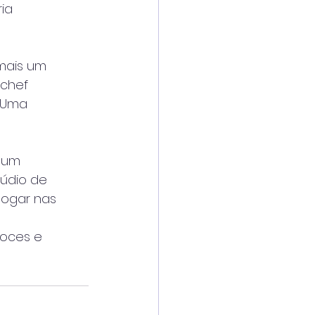
ria
 mais um
 chef
. Uma
r um
túdio de
jogar nas
doces e