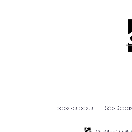
Todos os posts
São Sebas
caicaraexpress
Página2
Itanhaém