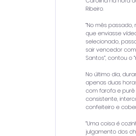
Carolina na hora do
Ribeiro.
“No mês passado,
que enviasse víde
selecionado, passan
sair vencedor com 
Santos”, contou o 
No último dia, dur
apenas duas horas,
com farofa e purê
consistente, inte
confeiteiro e cobe
“Uma coisa é cozin
julgamento dos che