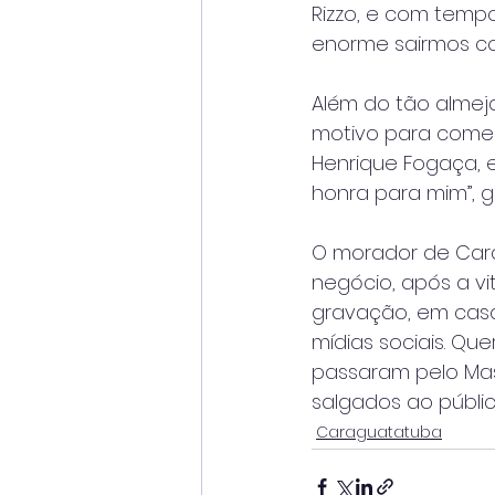
Rizzo, e com tempo 
enorme sairmos co
Além do tão almeja
motivo para comem
Henrique Fogaça, e
honra para mim”, 
O morador de Cara
negócio, após a vi
gravação, em casa
mídias sociais. Qu
passaram pelo Mas
salgados ao público
Caraguatatuba