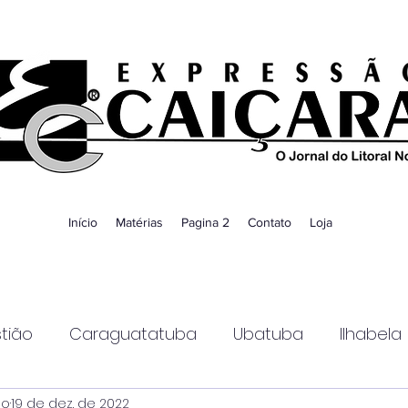
Início
Matérias
Pagina 2
Contato
Loja
tião
Caraguatatuba
Ubatuba
Ilhabela
ao
19 de dez. de 2022
Guaratinguetá