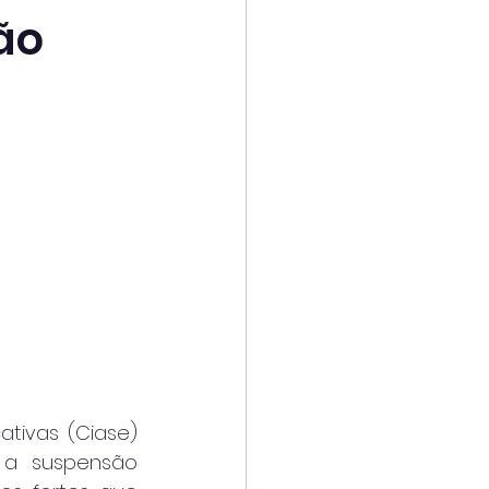
ão
tivas (Ciase) 
a suspensão 