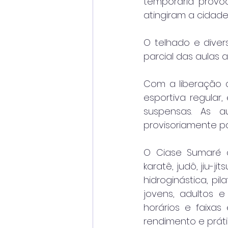
temporária provoc
atingiram a cidade 
O telhado e diver
parcial das aulas 
Com a liberação 
esportiva regular
suspensas. As a
provisoriamente par
O Ciase Sumaré o
karatê, judô, jiu-ji
hidroginástica, pil
jovens, adultos e
horários e faixas
rendimento e práti