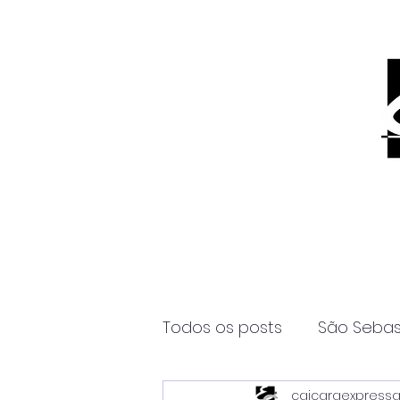
Todos os posts
São Sebas
caicaraexpress
Página2
Itanhaém