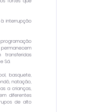
s fortes que 
à interrupção 
 programação 
ue permanecem 
ransferidas 
e Sá.
l, basquete, 
wondô, natação, 
as a crianças, 
m diferentes 
rupos de alto 