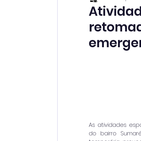
Ativida
retomad
emergen
As atividades esp
do bairro Sumar