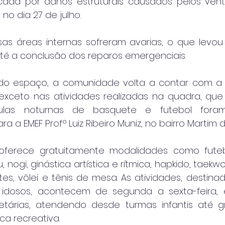
ada por danos estruturais causados pelos vento
no dia 27 de julho.
sas áreas internas sofreram avarias, o que levou 
até a conclusão dos reparos emergenciais.
do espaço, a comunidade volta a contar com a
, exceto nas atividades realizadas na quadra, q
ulas noturnas de basquete e futebol foram t
a a EMEF Profº Luiz Ribeiro Muniz, no bairro Martim d
ferece gratuitamente modalidades como futebo
tsu, nogi, ginástica artística e rítmica, hapkido, taek
ates, vôlei e tênis de mesa. As atividades, destinad
 idosos, acontecem de segunda a sexta-feira, e
 etárias, atendendo desde turmas infantis até g
ca recreativa.