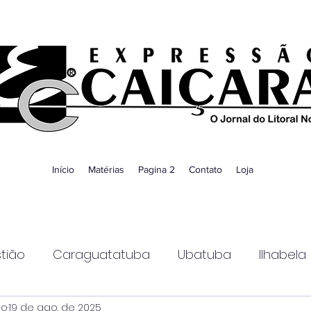
Início
Matérias
Pagina 2
Contato
Loja
tião
Caraguatatuba
Ubatuba
Ilhabela
ao
19 de ago. de 2025
Guaratinguetá