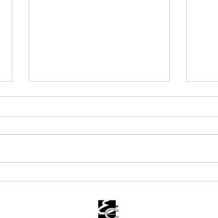
Mateus Silva unifica
Muni
comando de oito
Ama
secretarias e amplia
Car
medidas para reduzir
com 