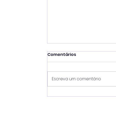
Comentários
Escreva um comentário
Caraguá Segura impede
nova ocupação irregular
em área pública no
Pegorelli