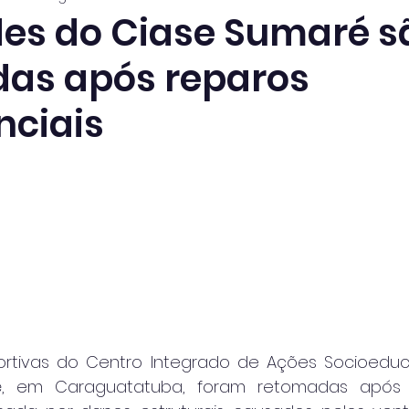
des do Ciase Sumaré s
as após reparos
ciais
ortivas do Centro Integrado de Ações Socioeduca
é, em Caraguatatuba, foram retomadas após 