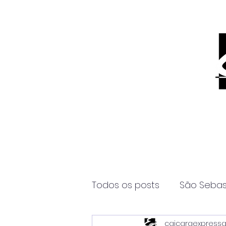
Todos os posts
São Sebas
caicaraexpress
Página2
Itanhaém