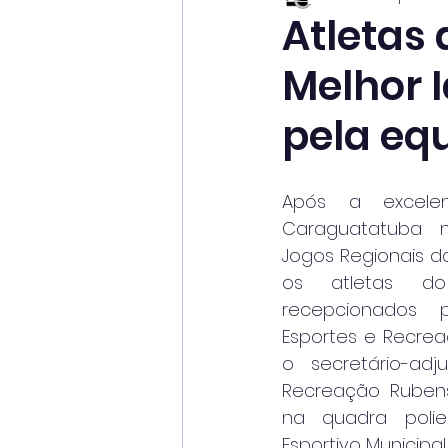
Atletas
Melhor 
pela eq
Após a excele
Caraguatatuba 
Jogos Regionais da
os atletas do
recepcionados p
Esportes e Recrea
o secretário-adj
Recreação Rubens
na quadra polie
Esportivo Municip