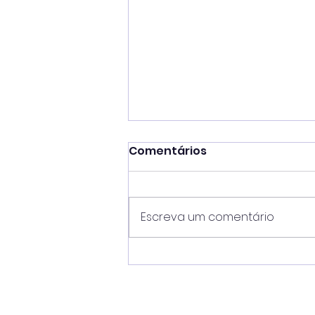
Comentários
Escreva um comentário
Caraguá Segura impede
nova ocupação irregular
em área pública no