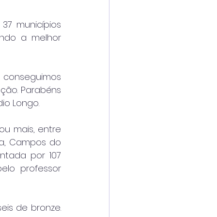
7 municípios 
ndo a melhor 
, conseguimos 
ção. Parabéns 
dio Longo.
u mais, entre 
a, Campos do 
ntada por 107 
elo professor 
is de bronze. 