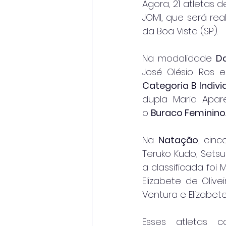
Agora, 21 atletas 
JOMI, que será re
da Boa Vista (SP).
Na modalidade 
D
José Olésio Ros 
Categoria B Indivi
dupla Maria Apar
o 
Buraco Feminino
.
Na 
Natação
, cin
Teruko Kudo, Setsu
a classificada foi 
Elizabete de Oliv
Ventura e Elizabet
Esses atletas c