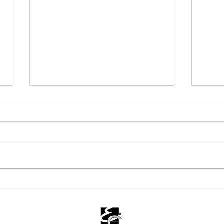
Mateus Silva unifica
Muni
comando de oito
Ama
secretarias e amplia
Car