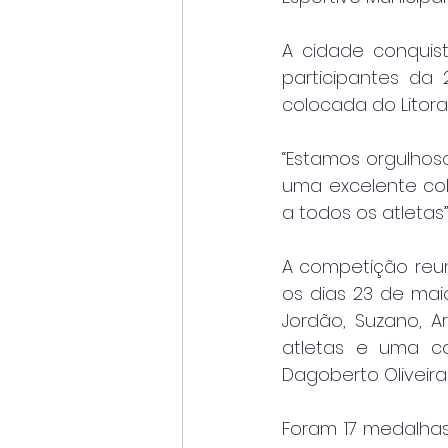
A cidade conquist
participantes da 
colocada do Litoral
“Estamos orgulhos
uma excelente col
a todos os atletas
A competição reun
os dias 23 de ma
Jordão, Suzano, A
atletas e uma com
Dagoberto Oliveira
Foram 17 medalhas