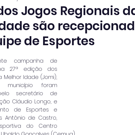
 dos Jogos Regionais d
Idade são recepciona
uipe de Esportes
nte campanha de 
na 27ª edição dos 
 Melhor Idade (Jomi), 
 município foram 
elo secretário de 
ção Cláudio Longo, e 
unto de Esportes e 
 Antônio de Castro, 
sportiva do Centro 
al Ubaldo Gonçalves (Cemug).