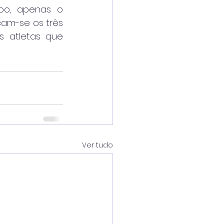
po, apenas o 
cam-se os três 
 atletas que 
Ver tudo