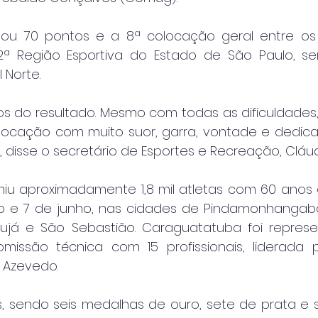
ou 70 pontos e a 8ª colocação geral entre os 3
2ª Região Esportiva do Estado de São Paulo, se
 Norte.
os do resultado. Mesmo com todas as dificuldades
ocação com muito suor, garra, vontade e dedica
”, disse o secretário de Esportes e Recreação, Cláu
iu aproximadamente 1,8 mil atletas com 60 anos o
io e 7 de junho, nas cidades de Pindamonhangab
rujá e São Sebastião. Caraguatatuba foi represe
issão técnica com 15 profissionais, liderada p
 Azevedo.
, sendo seis medalhas de ouro, sete de prata e se