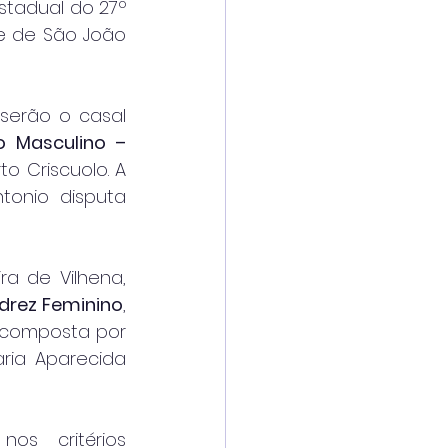
stadual do 27º 
e de São João 
serão o casal 
 Masculino – 
 Criscuolo. A 
onio disputa 
a de Vilhena, 
drez Feminino
, 
 composta por 
ria Aparecida 
s critérios 