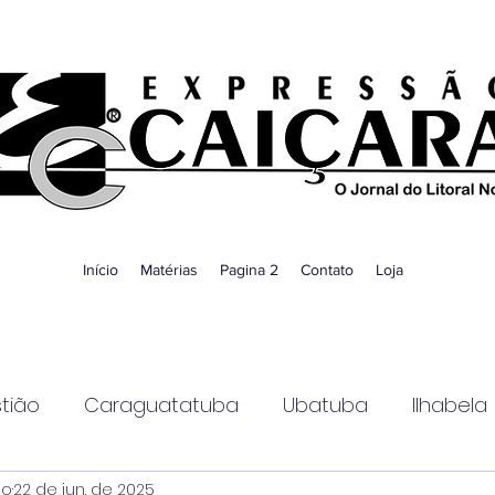
Início
Matérias
Pagina 2
Contato
Loja
tião
Caraguatatuba
Ubatuba
Ilhabela
ao
22 de jun. de 2025
Guaratinguetá