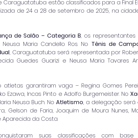
de Caraguatatuba estão classificados para a Final E
alizada de 24 a 28 de setembro de 2025, na cidad
ança de Salão – Categoria B
, os representantes 
e Neusa Maria Candello Ros. No 
Tênis de Campo
dual
, Caraguatatuba será representada por Roberto
ecida Guedes Guarizi e Neusa Maria Tavares Ant
co atletas garantiram vaga – Regina Gomes Pereir
ko Ezawa, Incas Pinto e Adolfo Burgemeister. No 
Xa
Maria Neusa Buch. No 
Atletismo
, a delegação será
eira, Gelson de Faria, Joaquim de Moura Nunes, Ma
e Aparecida da Costa.
onquistaram suas classificações com base no