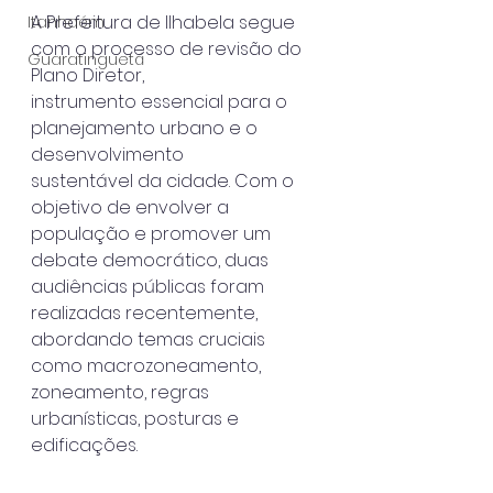
A Prefeitura de Ilhabela segue 
Itanhaém
com o processo de revisão do 
Guaratinguetá
Plano Diretor,
instrumento essencial para o 
planejamento urbano e o 
desenvolvimento
sustentável da cidade. Com o 
objetivo de envolver a 
população e promover um
debate democrático, duas 
audiências públicas foram 
realizadas recentemente,
abordando temas cruciais 
como macrozoneamento, 
zoneamento, regras
urbanísticas, posturas e 
edificações.