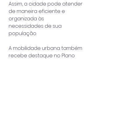
Assim, a cidade pode atender 
de maneira eficiente e 
organizada às
necessidades de sua 
população.
A mobilidade urbana também 
recebe destaque no Plano 
Diretor de Ilhabela.
Com a integração de 
diferentes modais de 
transporte, como transporte 
público,
ciclovias e calçadas acessíveis, 
a prefeitura busca reduzir 
congestionamentos
e melhorar a acessibilidade na 
cidade. O objetivo é oferecer 
um sistema de