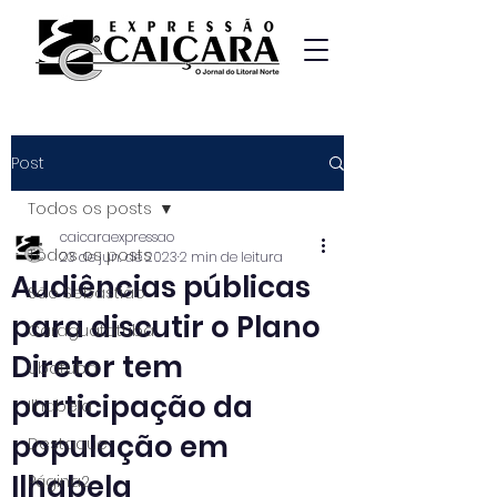
Post
Todos os posts
caicaraexpressao
Todos os posts
23 de jun. de 2023
2 min de leitura
Audiências públicas
São Sebastião
para discutir o Plano
Caraguatatuba
Diretor tem
Ubatuba
participação da
Ilhabela
população em
Destaque
Ilhabela
Página2