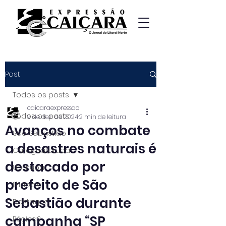
Post
Todos os posts
caicaraexpressao
Todos os posts
9 de dez. de 2024
2 min de leitura
Avanços no combate
São Sebastião
a desastres naturais é
Caraguatatuba
destacado por
Ubatuba
prefeito de São
Ilhabela
Sebastião durante
Destaque
campanha “SP
Página2