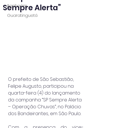
Sempre Alerta”
Itanhaém
Guaratinguetá
O prefeito de São Sebastião, 
Felipe Augusto, participou na 
quarta-feira (4) do lançamento 
da campanha “SP Sempre Alerta 
– Operação Chuvas”, no Palácio 
dos Bandeirantes, em São Paulo.
Com a presença do vice-