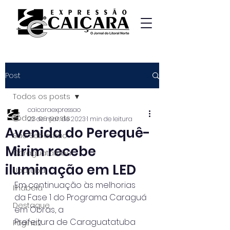
Post
Todos os posts
caicaraexpressao
Todos os posts
22 de mar. de 2023
1 min de leitura
Avenida do Perequê-
São Sebastião
Mirim recebe
Caraguatatuba
iluminação em LED
Ubatuba
Em continuação às melhorias 
Ilhabela
da Fase 1 do Programa Caraguá 
Destaque
em Obras, a
Prefeitura de Caraguatatuba 
Página2