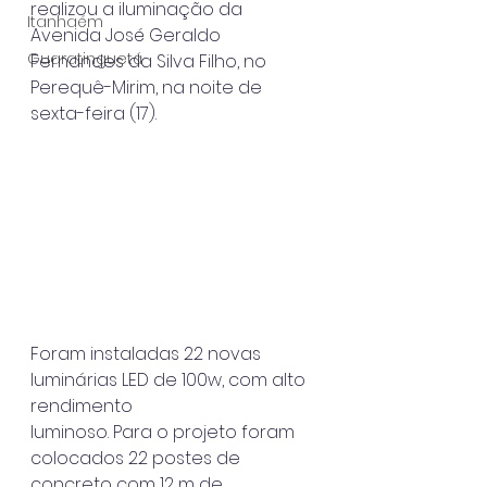
realizou a iluminação da 
Itanhaém
Avenida José Geraldo
Guaratinguetá
Fernandes da Silva Filho, no 
Perequê-Mirim, na noite de 
sexta-feira (17).
Foram instaladas 22 novas 
luminárias LED de 100w, com alto 
rendimento
luminoso. Para o projeto foram 
colocados 22 postes de 
concreto com 12 m de