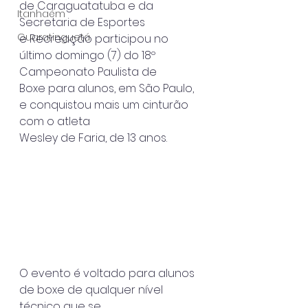
de Caraguatatuba e da 
Itanhaém
Secretaria de Esportes
Guaratinguetá
e Recreação participou no 
último domingo (7) do 18º 
Campeonato Paulista de
Boxe para alunos, em São Paulo, 
e conquistou mais um cinturão 
com o atleta
Wesley de Faria, de 13 anos.
O evento é voltado para alunos 
de boxe de qualquer nível 
técnico que se