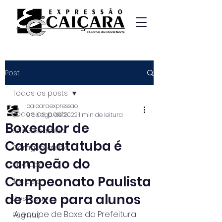
Post
Todos os posts
caicaraexpressao
Todos os posts
9 de ago. de 2022
1 min de leitura
Boxeador de
São Sebastião
Caraguatatuba é
Caraguatatuba
campeão do
Ubatuba
Campeonato Paulista
Ilhabela
de Boxe para alunos
Destaque
A equipe de Boxe da Prefeitura 
Página2