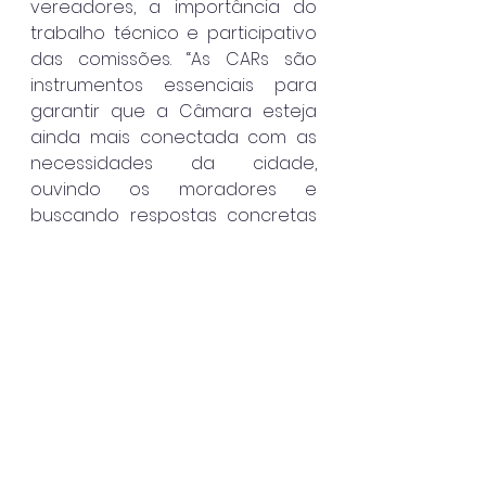
vereadores, a importância do 
trabalho técnico e participativo 
das comissões. “As CARs são 
instrumentos essenciais para 
garantir que a Câmara esteja 
ainda mais conectada com as 
necessidades da cidade, 
ouvindo os moradores e 
buscando respostas concretas 
junto ao Executivo e demais 
órgãos competentes”, afirmou.
As três comissões permanecem 
ativas no segundo semestre, 
com previsão de novas visitas 
técnicas e apresentação de 
relatórios em plenário, 
consolidando as informações 
apuradas e sugerindo 