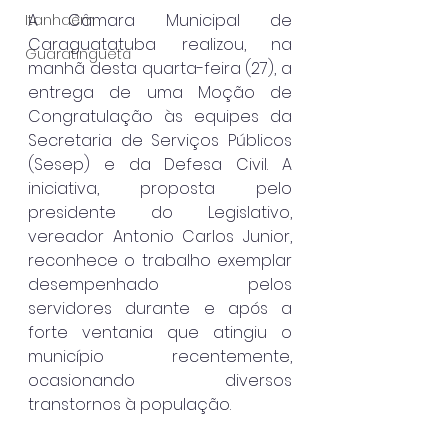
A Câmara Municipal de 
Itanhaém
Caraguatatuba realizou, na 
Guaratinguetá
manhã desta quarta-feira (27), a 
entrega de uma Moção de 
Congratulação às equipes da 
Secretaria de Serviços Públicos 
(Sesep) e da Defesa Civil. A 
iniciativa, proposta pelo 
presidente do Legislativo, 
vereador Antonio Carlos Junior, 
reconhece o trabalho exemplar 
desempenhado pelos 
servidores durante e após a 
forte ventania que atingiu o 
município recentemente, 
ocasionando diversos 
transtornos à população.