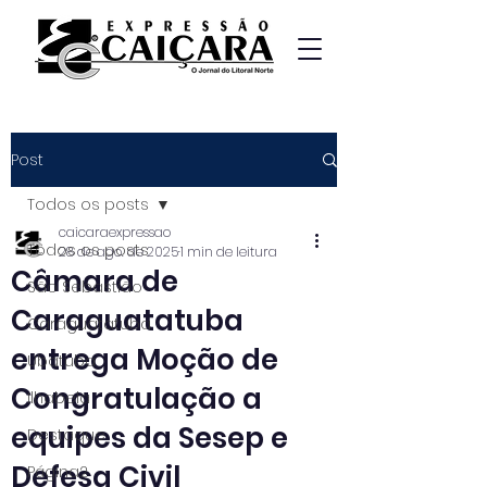
Post
Todos os posts
caicaraexpressao
Todos os posts
28 de ago. de 2025
1 min de leitura
Câmara de
São Sebastião
Caraguatatuba
Caraguatatuba
entrega Moção de
Ubatuba
Congratulação a
Ilhabela
equipes da Sesep e
Destaque
Defesa Civil
Página2