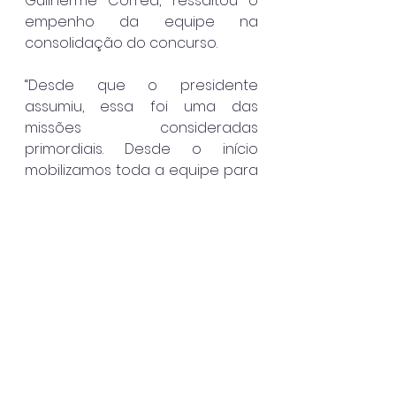
Guilherme Corrêa, ressaltou o 
empenho da equipe na 
consolidação do concurso.
“Desde que o presidente 
assumiu, essa foi uma das 
missões consideradas 
primordiais. Desde o início 
mobilizamos toda a equipe para 
que o concurso se tornasse 
realidade — e hoje isso se 
concretiza como uma vitória, 
especialmente por termos uma 
banca tão competente à frente 
do processo”, afirmou o diretor.
Caraguatatuba