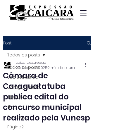
Post
Todos os posts
caicaraexpressao
Todos os posts
27 de nov. de 2025
2 min de leitura
Câmara de
São Sebastião
Caraguatatuba
Caraguatatuba
publica edital do
Ubatuba
concurso municipal
Ilhabela
realizado pela Vunesp
Destaque
Página2