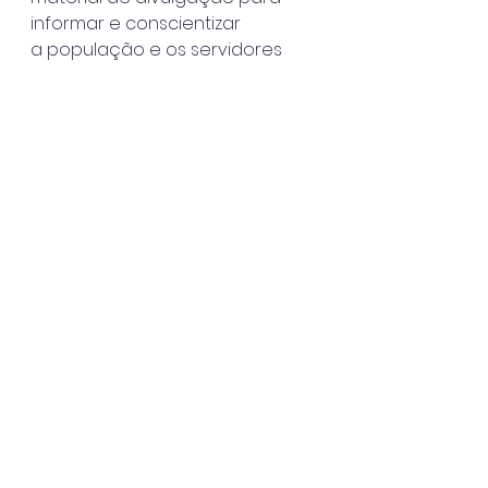
informar e conscientizar
a população e os servidores 
sobre as  mudanças que estão 
ocorrendo na
Câmara Municipal.
Também participaram da 
reunião o presidente da 
Coopersuss (Cooperativa de
Sucata de São Sebastião), João 
Igor Alves Ribeiro, Samuel 
Leocádio Costa
(Movimento Lixo Zero), Helena 
Gonçalves (SATOQ e IESA ).
São Sebastião