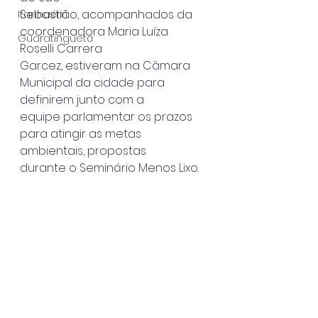
Sebastião, acompanhados da 
Itanhaém
coordenadora Maria Luíza 
Guaratinguetá
Roselli Carrera
Garcez, estiveram na Câmara 
Municipal da cidade para 
definirem junto com a
equipe parlamentar os prazos 
para atingir as metas 
ambientais, propostas
durante o Seminário Menos Lixo.