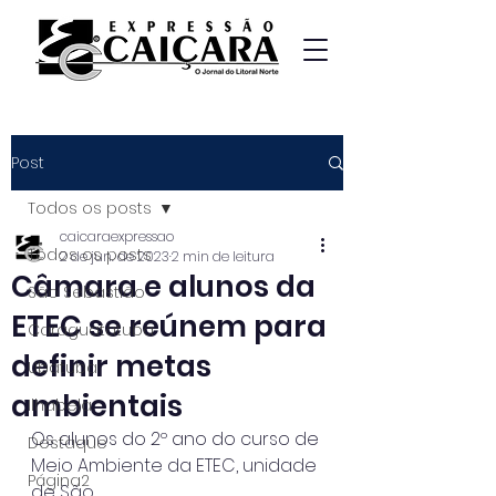
Post
Todos os posts
caicaraexpressao
Todos os posts
2 de jun. de 2023
2 min de leitura
Câmara e alunos da
São Sebastião
ETEC se reúnem para
Caraguatatuba
definir metas
Ubatuba
ambientais
Ilhabela
Os alunos do 2º ano do curso de 
Destaque
Meio Ambiente da ETEC, unidade 
Página2
de São