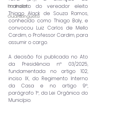
mandato do vereador eleito 
Itanhaém
Thiago Alack de Souza Ramos, 
Guaratinguetá
conhecido como Thiago Baly, e 
convocou Luiz Carlos de Mello 
Cardim, o Professor Cardim, para 
assumir o cargo.
A decisão foi publicada no Ato 
da Presidência nº 03/2025, 
fundamentada no artigo 102, 
inciso IX, do Regimento Interno 
da Casa e no artigo 9º, 
parágrafo 1º, da Lei Orgânica do 
Município.