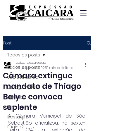
Post
Todos os posts
caicaraexpressao
Todos os posts
25 de jan. de 2025
1 min de leitura
Câmara extingue
São Sebastião
mandato de Thiago
Caraguatatuba
Baly e convoca
Ubatuba
suplente
Ilhabela
A Câmara Municipal de São 
Destaque
Sebastião oficializou, na sexta-
Página2
feira (24), a extinção do 