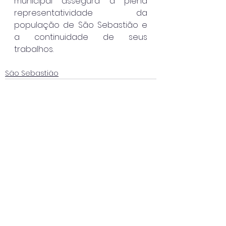
municipal assegura a plena 
representatividade da 
população de São Sebastião e 
a continuidade de seus 
trabalhos.
São Sebastião
Ver tudo
Posts recentes