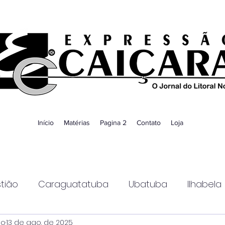
Início
Matérias
Pagina 2
Contato
Loja
tião
Caraguatatuba
Ubatuba
Ilhabela
ao
13 de ago. de 2025
Guaratinguetá