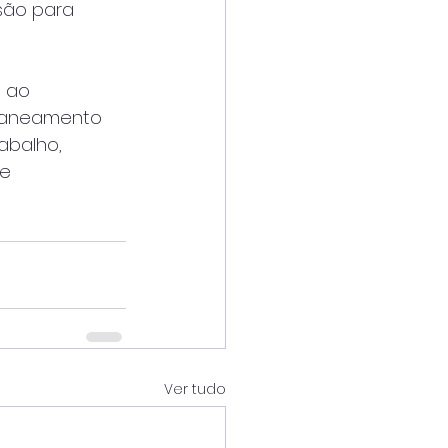
isão para
s ao
 Saneamento
abalho,
 e
Ver tudo