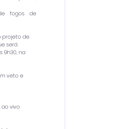
de fogos de 
 projeto de
ue será
às 9h30, na
um veto e
o
 ao vivo