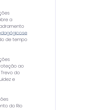
ações
obre a
quadramento
dagógico.se
odo de tempo
ações
Proteção ao
 Trevo do
luidez e
ções
nto do Rio