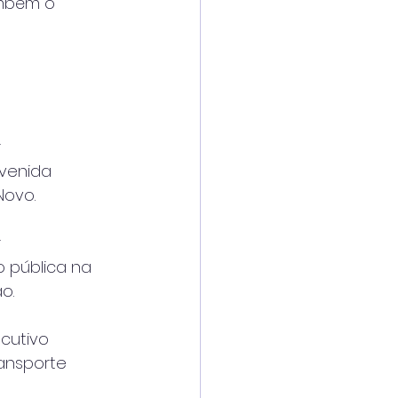
mbém o
r
Avenida
Novo.
r
o pública na
o.
cutivo
ransporte