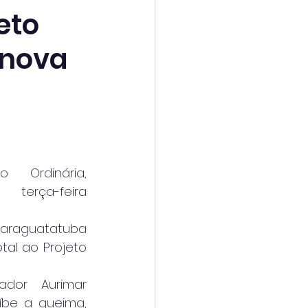
eto
 nova
Ordinária, 
terça-feira 
raguatatuba 
al ao Projeto 
dor Aurimar 
be a queima, 