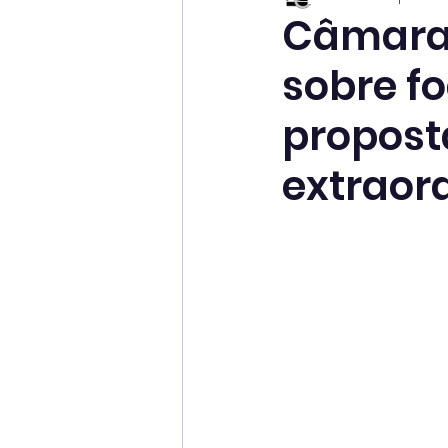
Câmara 
sobre f
propost
extraor