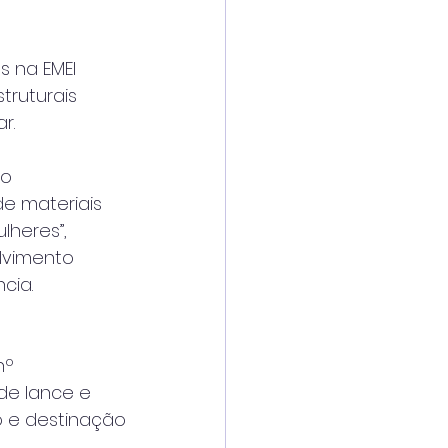
s na EMEI
truturais
r.
do
de materiais
lheres”,
lvimento
cia.
nº
 de lance e
o e destinação