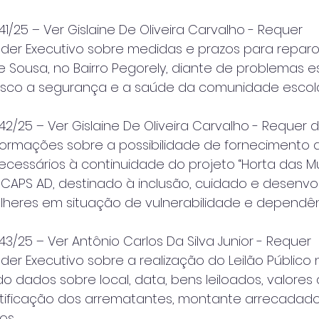
1/25 – Ver Gislaine De Oliveira Carvalho - Requer
der Executivo sobre medidas e prazos para reparo
e Sousa, no Bairro Pegorely, diante de problemas es
sco a segurança e a saúde da comunidade escola
2/25 – Ver Gislaine De Oliveira Carvalho - Requer 
formações sobre a possibilidade de fornecimento 
essários à continuidade do projeto “Horta das Mu
 CAPS AD, destinado à inclusão, cuidado e desenvo
lheres em situação de vulnerabilidade e dependên
3/25 – Ver Antônio Carlos Da Silva Junior - Requer
er Executivo sobre a realização do Leilão Público 
o dados sobre local, data, bens leiloados, valores
tificação dos arrematantes, montante arrecadad
os.