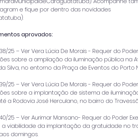
amaraMunicipaldeCaraguatatuba). Acompanhe ta
nstagram e fique por dentro das novidades
tatuba).
imentos aprovados:
8/25 – Ver Vera Lúcia De Morais - Requer do Pode
ções sobre a ampliação da iluminação pública na 
a Silva, no entorno da Praça de Eventos do Porto 
9/25 – Ver Vera Lúcia De Morais - Requer do Pode
ções sobre a implantação de sistema de iluminaçã
té a Rodovia José Herculano, no bairro do Travessã
40/25 – Ver Aurimar Mansano- Requer do Poder Exe
 a viabilidade da implantação da gratuidade no t
 aos domingos.