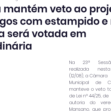
mantém veto ao proj
ogos com estampido e
a será votada em
dinária
Na 23ª Sessão 
realizada nesta 
(12/08), a Câmara
Municipal de Ca
manteve o veto tot
de Lei nº 44/25, de
autoria do verea
Mansano, que proí