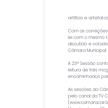
artifício e artefa
Com as correções 
lei com o mesmo te
discutido e votado
Câmara Municipal.
A 23ª Sessão cont
leitura de três mo
encaminhados para
As sessões da Câm
pelo canal da TV C
(www.camaracaragu