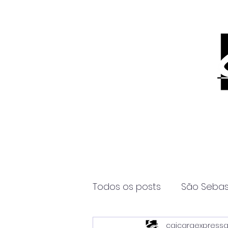
Todos os posts
São Sebas
caicaraexpress
Página2
Itanhaém