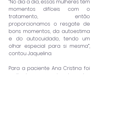
“No dia a dia, essas mulheres têm 
momentos difíceis com o 
tratamento, então 
proporcionamos o resgate de 
bons momentos, da autoestima 
e do autocuidado, tendo um 
olhar especial para si mesma”, 
contou Jaquelina.
Para a paciente Ana Cristina foi 
muito bom ser mimada e ter 
tanto carinho. “Sofremos tanto 
com a quimioterapia e com esse 
dia da beleza nos sentimos 
acolhidas e mimadas. 
Renovamos nossa energia e o 
espírito. Muito obrigada”. 
O setor de psicologia também 