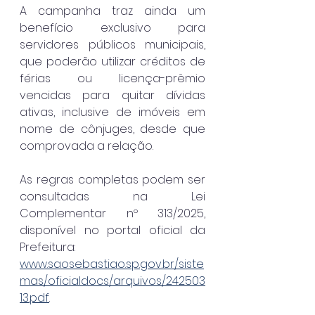
A campanha traz ainda um 
benefício exclusivo para 
servidores públicos municipais, 
que poderão utilizar créditos de 
férias ou licença-prêmio 
vencidas para quitar dívidas 
ativas, inclusive de imóveis em 
nome de cônjuges, desde que 
comprovada a relação.
As regras completas podem ser 
consultadas na Lei 
Complementar nº 313/2025, 
disponível no portal oficial da 
Prefeitura: 
www.saosebastiao.sp.gov.br/siste
mas/oficialdocs/arquivos/242503
13.pdf
.