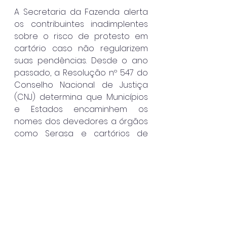
A Secretaria da Fazenda alerta 
os contribuintes inadimplentes 
sobre o risco de protesto em 
cartório caso não regularizem 
suas pendências. Desde o ano 
passado, a Resolução nº 547 do 
Conselho Nacional de Justiça 
(CNJ) determina que Municípios 
e Estados encaminhem os 
nomes dos devedores a órgãos 
como Serasa e cartórios de 
protesto antes mesmo da 
inscrição em Dívida Ativa — 
medida obrigatória para evitar 
renúncia de receita.
A Sefaz informa que os 
documentos já foram 