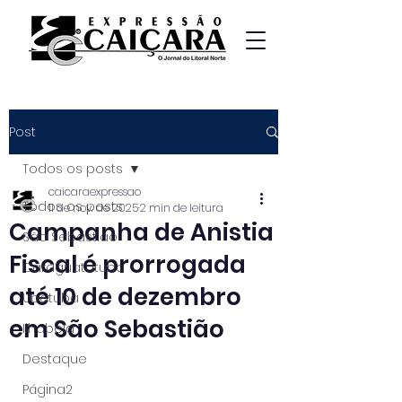
Post
Todos os posts
caicaraexpressao
Todos os posts
11 de nov. de 2025
2 min de leitura
Campanha de Anistia
São Sebastião
Fiscal é prorrogada
Caraguatatuba
até 10 de dezembro
Ubatuba
em São Sebastião
Ilhabela
Destaque
Página2