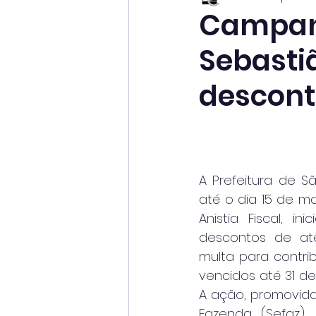
Campanh
Sebasti
descont
A Prefeitura de S
até o dia 15 de m
Anistia Fiscal, in
descontos de até
multa para contrib
vencidos até 31 de
A ação, promovida 
Fazenda (Sefaz),