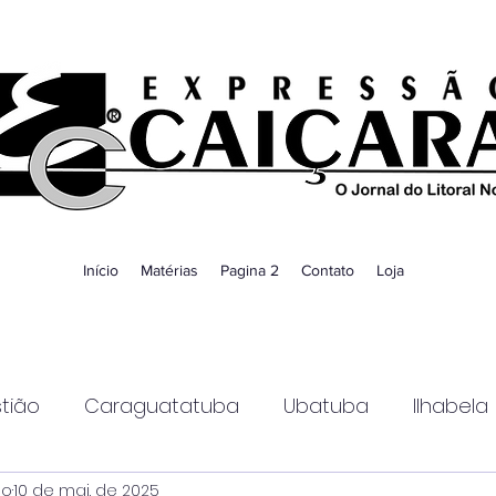
Início
Matérias
Pagina 2
Contato
Loja
tião
Caraguatatuba
Ubatuba
Ilhabela
ao
10 de mai. de 2025
Guaratinguetá