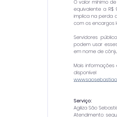
O valor mínimo de 
equivalente a R$ 
implica na perda 
com os encargos l
Servidores públic
podem usar esses c
em nome de cônju
Mais informações 
www.saosebastiao.s
Serviço:
Agiliza São Sebast
Atendimento: segun