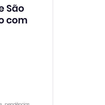
e São
io com
e pendências 