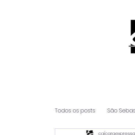
Todos os posts
São Sebas
caicaraexpress
Página2
Itanhaém