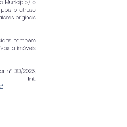
Município), o 
pois o atraso 
res originais 
cidas também 
ivas a imóveis 
 nº 313/2025, 
disponível no link: 
df
.