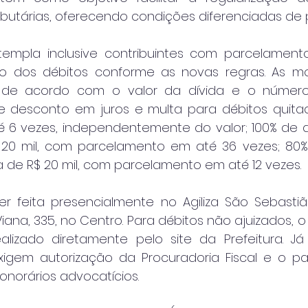
tributárias, oferecendo condições diferenciadas d
mpla inclusive contribuintes com parcelamento
lo dos débitos conforme as novas regras. As mo
 de acordo com o valor da dívida e o número
de desconto em juros e multa para débitos quitad
 6 vezes, independentemente do valor; 100% de 
 20 mil, com parcelamento em até 36 vezes; 80%
 de R$ 20 mil, com parcelamento em até 12 vezes.
 feita presencialmente no Agiliza São Sebastiã
ana, 335, no Centro. Para débitos não ajuizados, 
alizado diretamente pelo site da Prefeitura. J
xigem autorização da Procuradoria Fiscal e o p
honorários advocatícios.