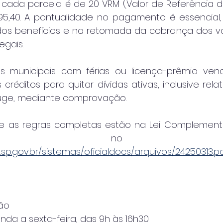
cada parcela é de 20 VRM (Valor de Referência do 
95,40. A pontualidade no pagamento é essencial, 
dos benefícios e na retomada da cobrança dos valo
egais.
os municipais com férias ou licença-prêmio ven
réditos para quitar dívidas ativas, inclusive relat
ge, mediante comprovação.
e as regras completas estão na Lei Complementar
p.gov.br/sistemas/oficialdocs/arquivos/24250313.p
ião
da a sexta-feira, das 9h às 16h30