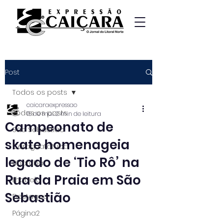
Post
Todos os posts
caicaraexpressao
Todos os posts
15 de mai.
2 min de leitura
Campeonato de
São Sebastião
skate homenageia
Caraguatatuba
legado de ‘Tio Rô’ na
Ubatuba
Rua da Praia em São
Ilhabela
Sebastião
Destaque
Página2