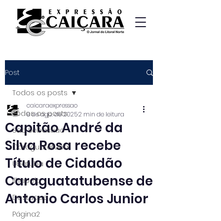
Post
Todos os posts
caicaraexpressao
Todos os posts
8 de ago. de 2025
2 min de leitura
Capitão André da
São Sebastião
Silva Rosa recebe
Caraguatatuba
Título de Cidadão
Ubatuba
Caraguatatubense de
Ilhabela
Antonio Carlos Junior
Destaque
Página2