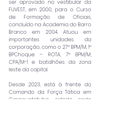
ser aprovado no vestibular da 
FUVEST, em 2000, para o Curso 
de Formação de Oficiais, 
concluído na Academia do Barro 
Branco em 2004. Atuou em 
importantes unidades da 
corporação, como o 27º BPM/M, 1º 
BPChoque – ROTA, 7º BPM/M, 
CPA/M-1 e batalhões da zona 
leste da capital.
Desde 2023, está à frente do 
Comando da Força Tática em 
Caraguatatuba, cidade onde 
passou a residir com a família e 
fortalecer o vínculo entre a 
corporação e a comunidade. 
Além da carreira militar, é autor 
de um livro de poesias lançado 