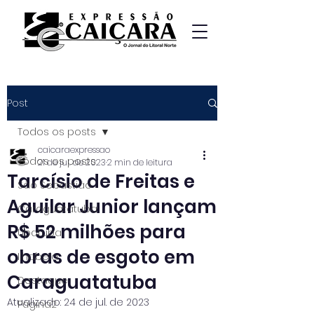
Post
Todos os posts
caicaraexpressao
Todos os posts
21 de jul. de 2023
2 min de leitura
Tarcísio de Freitas e
São Sebastião
Aguilar Junior lançam
Caraguatatuba
R$ 52 milhões para
Ubatuba
obras de esgoto em
Ilhabela
Caraguatatuba
Destaque
Atualizado:
24 de jul. de 2023
Página2