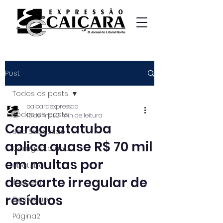
Post
Todos os posts
caicaraexpressao
Todos os posts
15 de mai.
2 min de leitura
Caraguatatuba
São Sebastião
aplica quase R$ 70 mil
Caraguatatuba
em multas por
Ubatuba
descarte irregular de
Ilhabela
resíduos
Destaque
Página2