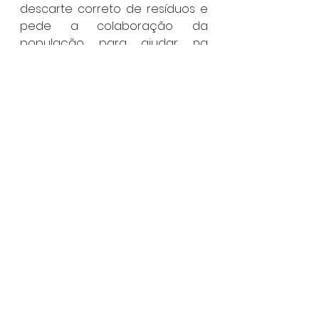
descarte correto de resíduos e 
pede a colaboração da 
população para ajudar na 
preservação ambiental e na 
manutenção da limpeza urbana.
Caraguatatuba
Destaque
Ver tudo
Posts recentes