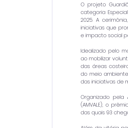
O projeto Guardi
categoria Especia
2025. A cerimônia
iniciativas que pr
e impacto social p
Idealizado pelo mo
ao mobilizar volunt
das áreas costeir
do meio ambiente
das iniciativas de
Organizado pela A
(AMVALE), o prêmio
das quais 93 chega
Além da vitória n