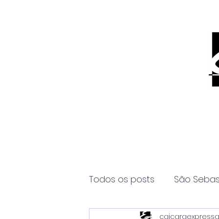
Todos os posts
São Sebas
caicaraexpress
Página2
Itanhaém