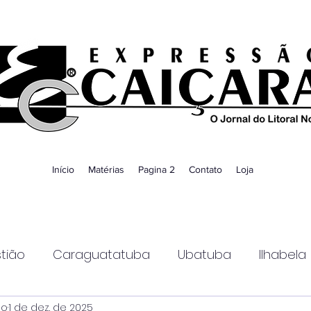
Início
Matérias
Pagina 2
Contato
Loja
tião
Caraguatatuba
Ubatuba
Ilhabela
ao
1 de dez. de 2025
Guaratinguetá