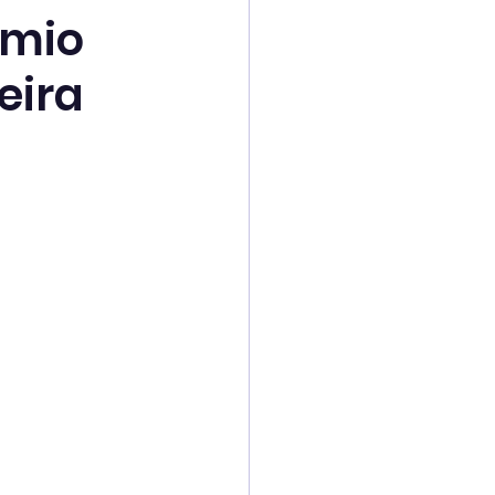
êmio
eira