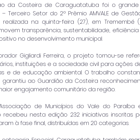
ão da Costeira de Caraguatatuba foi o grande
l – Terceiro Setor do 2º Prêmio AMVALE de Gestã
, realizada na quinta-feira (27), em Tremembé (
omovem transparência, sustentabilidade, eficiência 
ositivo no desenvolvimento municipal.
rador Gigliardi Ferreira, o projeto tornou-se refer
ários, instituições e a sociedade civil para ações 
as e de educação ambiental. O trabalho constan
 garantiu ao Guardião da Costeira reconhecime
 maior engajamento comunitário da região.
ssociação de Municípios do Vale do Paraíba e L
 recebeu nesta edição 232 iniciativas inscritas po
ram à fase final, distribuídas em 20 categorias.
a categoria Especial, Caraguatatuba também mar