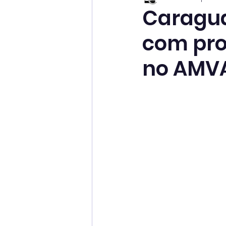
Caragua
com pro
no AMVA