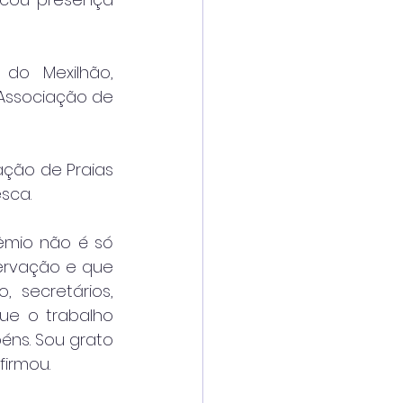
do Mexilhão, 
Associação de 
ção de Praias 
sca.
êmio não é só 
ervação e que 
 secretários, 
ue o trabalho 
ns. Sou grato 
firmou.