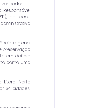
 vencedor da 
o Responsável 
SP), destacou 
administrativa 
ência regional 
de preservação 
te em defesa 
nto como uma 
itoral Norte 
r 34 cidades, 
cou presença 