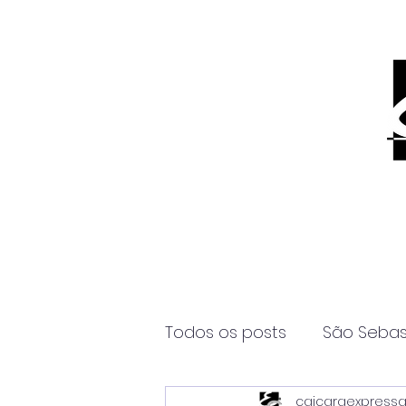
Todos os posts
São Sebas
caicaraexpress
Página2
Itanhaém