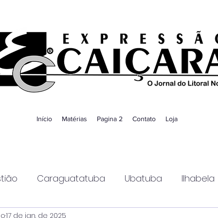
Início
Matérias
Pagina 2
Contato
Loja
tião
Caraguatatuba
Ubatuba
Ilhabela
ao
17 de jan. de 2025
Guaratinguetá