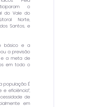
ídicos. Pela 
ticiparam o 
al do Vale do 
toral Norte, 
dos Santos, e 
 básico e a 
ou a previsão 
 e a meta de 
os em todo o 
 população. É 
 eficiência”, 
ecessidade de 
cialmente em 