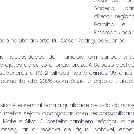
Assuntos Jur
Sabesp, par
diretor region
Paraíba e Li
Emerson José 
de no Litoral Norte, Rui César Rodrigues Buenos.
 as necessidades do município em saneamento
rojetos de curto e longo prazo. A Sabesp destac
superiores a R$ 2 bilhões nos próximos 35 anos
saneamento até 2028, com água e esgoto tratad
ico é essencial para a qualidade de vida da nossa
 metas sejam alcançadas com responsabilidade e
o Mateus Silva. O prefeito também reforçou a n
a assegurar a reserva de água potável, espe