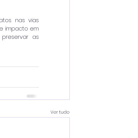
atos nas vias 
de impacto em 
preservar as 
Ver tudo