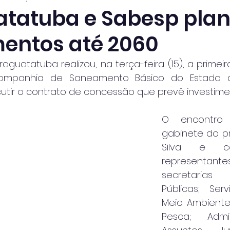
tatuba e Sabesp pla
mentos até 2060
raguatatuba realizou, na terça-feira (15), a primei
Companhia de Saneamento Básico do Estado d
utir o contrato de concessão que prevê investime
O encontro 
gabinete do pr
Silva e c
represent
secretaria
Públicas; Serv
Meio Ambiente,
Pesca; Admi