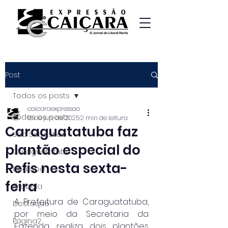
Post
Todos os posts
caicaraexpressao
Todos os posts
16 de jun. de 2025
2 min de leitura
Caraguatatuba faz
São Sebastião
plantão especial do
Caraguatatuba
Refis nesta sexta-
Ubatuba
feira
Ilhabela
A Prefeitura de Caraguatatuba, 
Destaque
por meio da Secretaria da 
Página2
Fazenda, realiza dois plantões 