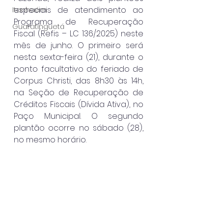
especiais de atendimento ao 
Itanhaém
Programa de Recuperação 
Guaratinguetá
Fiscal (Refis – LC 136/2025) neste 
mês de junho. O primeiro será 
nesta sexta-feira (21), durante o 
ponto facultativo do feriado de 
Corpus Christi, das 8h30 às 14h, 
na Seção de Recuperação de 
Créditos Fiscais (Dívida Ativa), no 
Paço Municipal. O segundo 
plantão ocorre no sábado (28), 
no mesmo horário.