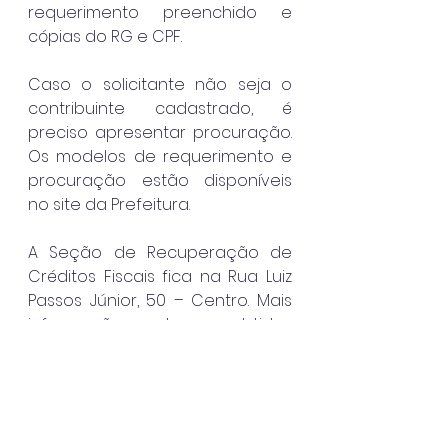
requerimento preenchido e 
cópias do RG e CPF. 
Caso o solicitante não seja o 
contribuinte cadastrado, é 
preciso apresentar procuração. 
Os modelos de requerimento e 
procuração estão disponíveis 
no site da Prefeitura.
A Seção de Recuperação de 
Créditos Fiscais fica na Rua Luiz 
Passos Júnior, 50 – Centro. Mais 
informações podem ser obtidas 
pelos telefones (12) 3897-
8182/8166/8222, WhatsApp (12) 
99755-2601 ou pelo e-mail 
dividaativa.fazenda@caraguata
tuba.sp.gov.br
. O atendimento 