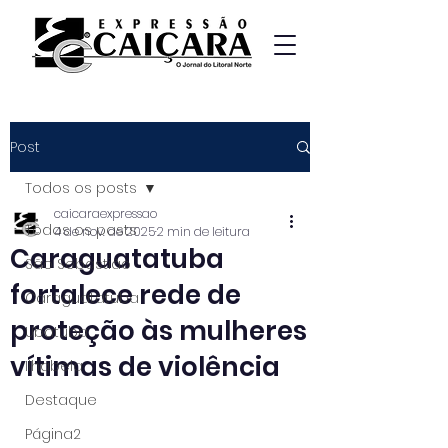
Post
Todos os posts
caicaraexpressao
Todos os posts
4 de nov. de 2025
2 min de leitura
Caraguatatuba
São Sebastião
fortalece rede de
Caraguatatuba
proteção às mulheres
Ubatuba
vítimas de violência
Ilhabela
Destaque
Página2