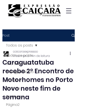
Post
Todos os posts
caicaraexpressao
Todos os posts
17 de mar.
2 min de leitura
Caraguatatuba
São Sebastião
recebe 2º Encontro de
Caraguatatuba
Motorhomes no Porto
Ubatuba
Novo neste fim de
Ilhabela
semana
Destaque
Página2