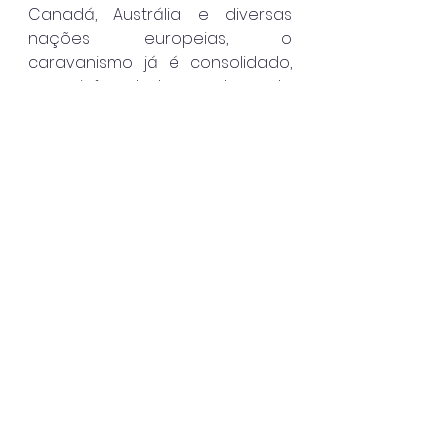
Canadá, Austrália e diversas 
nações europeias, o 
caravanismo já é consolidado, 
com infraestrutura adequada 
para recepção desses veículos 
e impacto direto nos setores de 
turismo, comércio e serviços.
Destaque
Caraguatatuba
Ver tudo
Posts recentes