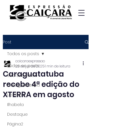
Post
Todos os posts
caicaraexpressao
Todos os posts
22 de jul. de 2025
1 min de leitura
Caraguatatuba
São Sebastião
recebe 4ª edição do
Caraguatatuba
XTERRA em agosto
Ubatuba
Ilhabela
Destaque
Página2