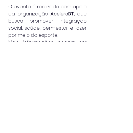
O evento é realizado com apoio 
da organização 
AceleraBT
, que 
busca promover integração 
social, saúde, bem-estar e lazer 
por meio do esporte.
Mais informações podem ser 
obtidas com os organizadores 
Luciana Focesi e Alex Boihagian 
pelo telefone (12) 99722-1033 ou 
pelo e-mail 
acelerabeachtennis@gmail.com
.
Caraguatatuba
Ver tudo
Posts recentes