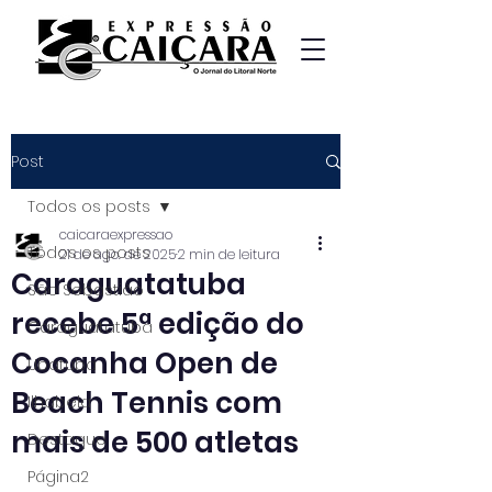
Post
Todos os posts
caicaraexpressao
Todos os posts
21 de ago. de 2025
2 min de leitura
Caraguatatuba
São Sebastião
recebe 5ª edição do
Caraguatatuba
Cocanha Open de
Ubatuba
Beach Tennis com
Ilhabela
mais de 500 atletas
Destaque
Página2