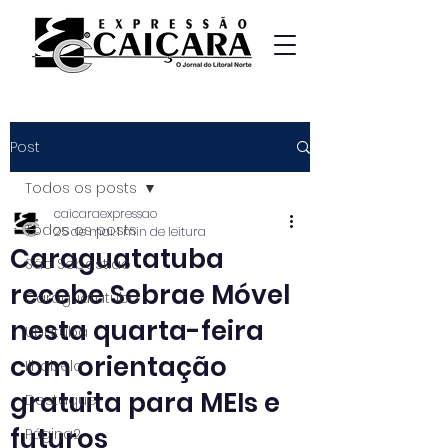
Post
Todos os posts
caicaraexpressao
Todos os posts
25 de mai.
1 min de leitura
Caraguatatuba
São Sebastião
recebe Sebrae Móvel
Caraguatatuba
nesta quarta-feira
Ubatuba
com orientação
Ilhabela
gratuita para MEIs e
Destaque
futuros
Página2