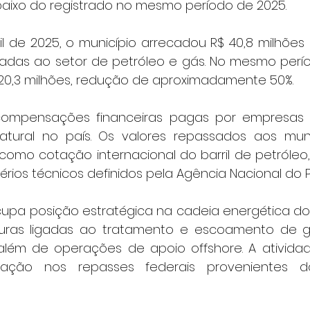
baixo do registrado no mesmo período de 2025.
ril de 2025, o município arrecadou R$ 40,8 milhões 
das ao setor de petróleo e gás. No mesmo perío
 20,3 milhões, redução de aproximadamente 50%.
 compensações financeiras pagas por empresas 
tural no país. Os valores repassados aos munic
omo cotação internacional do barril de petróleo, 
érios técnicos definidos pela Agência Nacional do P
a posição estratégica na cadeia energética do lit
turas ligadas ao tratamento e escoamento de gá
além de operações de apoio offshore. A ativida
ipação nos repasses federais provenientes d