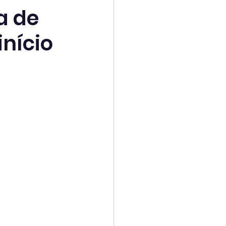
a de
início