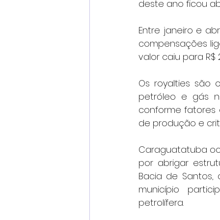
deste ano ficou a
Entre janeiro e ab
compensações liga
valor caiu para R$
Os royalties são
petróleo e gás na
conforme fatores c
de produção e crit
Caraguatatuba ocup
por abrigar estru
Bacia de Santos, 
município partic
petrolífera.