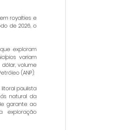
em royalties e 
do de 2026, o 
que exploram 
ípios variam 
dólar, volume 
etróleo (ANP).
oral paulista 
s natural da 
de garante ao 
a exploração 