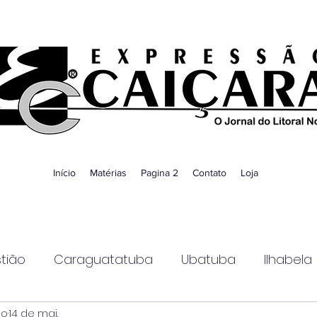
Início
Matérias
Pagina 2
Contato
Loja
tião
Caraguatatuba
Ubatuba
Ilhabela
ao
14 de mai.
Guaratinguetá