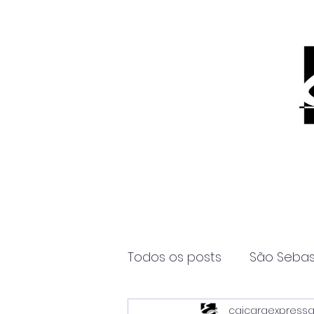
Todos os posts
São Sebas
caicaraexpress
Página2
Itanhaém