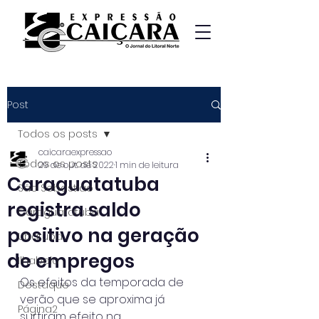
Post
Todos os posts
caicaraexpressao
Todos os posts
29 de out. de 2022
1 min de leitura
Caraguatatuba
São Sebastião
registra saldo
Caraguatatuba
positivo na geração
Ubatuba
de empregos
Ilhabela
Os efeitos da temporada de 
Destaque
verão que se aproxima já 
Página2
surtiram efeito na