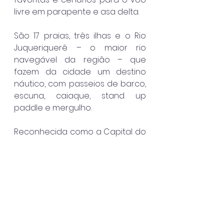
livre em parapente e asa delta.
São 17 praias, três ilhas e o Rio 
Juqueriquerê – o maior rio 
navegável da região – que 
fazem da cidade um destino 
náutico, com passeios de barco, 
escuna, caiaque, stand up 
paddle e mergulho.
Reconhecida como a Capital do 
Litoral Norte, Caraguatatuba alia 
natureza, esporte, cultura e 
infraestrutura, por isso, 
consolida-se como destino de 
referência em ecoturismo, 
turismo esportivo e náutico no 
Brasil.