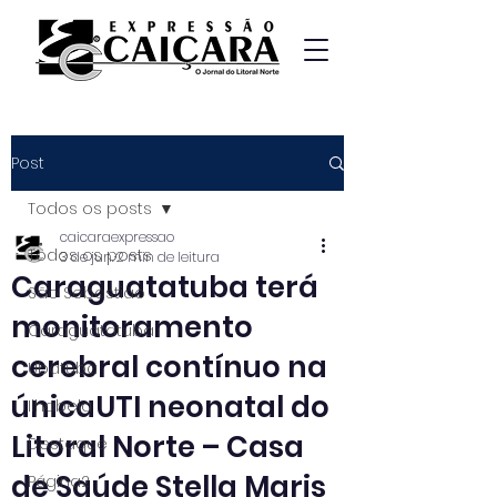
Post
Todos os posts
caicaraexpressao
Todos os posts
3 de jun.
2 min de leitura
Caraguatatuba terá
São Sebastião
monitoramento
Caraguatatuba
cerebral contínuo na
Ubatuba
únicaUTI neonatal do
Ilhabela
Litoral Norte – Casa
Destaque
de Saúde Stella Maris
Página2