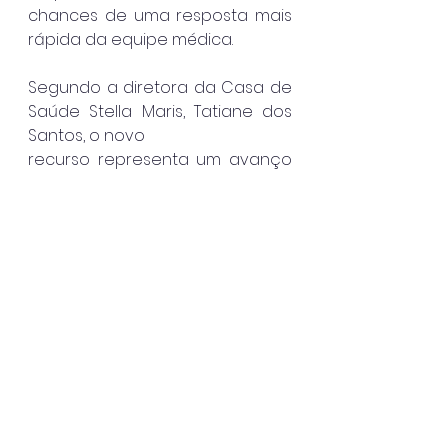
chances de uma resposta mais 
rápida da equipe médica.
Segundo a diretora da Casa de 
Saúde Stella Maris, Tatiane dos 
Santos, o novo
recurso representa um avanço 
importante para o atendimento 
neonatal na
região. “O monitoramento 
contínuo permite identificar 
alterações precoces e
agir com mais rapidez, com 
impacto direto na condução 
dos casos”, destacou.
A adoção da tecnologia amplia 
a capacidade de 
monitoramento da UTI