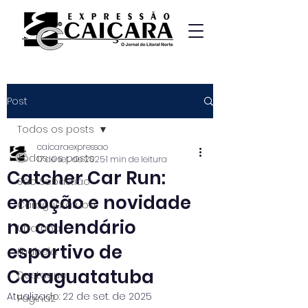
Post
Todos os posts
caicaraexpressao
Todos os posts
17 de set. de 2025
1 min de leitura
Catcher Car Run:
São Sebastião
emoção e novidade
Caraguatatuba
no calendário
Ubatuba
esportivo de
Ilhabela
Caraguatatuba
Destaque
Atualizado:
22 de set. de 2025
Página2