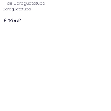
de Caraguatatuba
Caraguatatuba
Ver tudo
Posts recentes