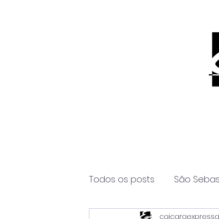
Todos os posts
São Sebas
caicaraexpress
Página2
Itanhaém