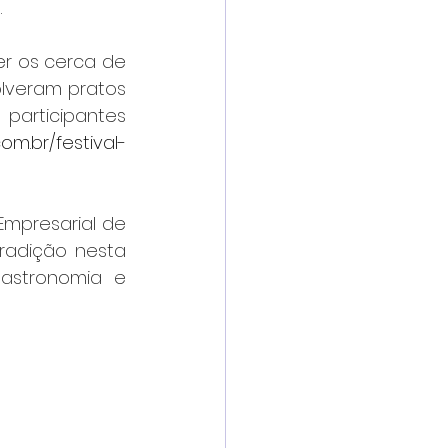
.
r os cerca de 
lveram pratos 
participantes 
om.br/festival-
mpresarial de 
radição nesta 
astronomia e 