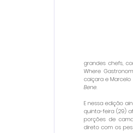
grandes chefs, co
Where Gastronomi
caiçara e Marcelo
Bene.
E nessa edição ain
quinta-feira (29) 
porções de camarã
direto com os pes