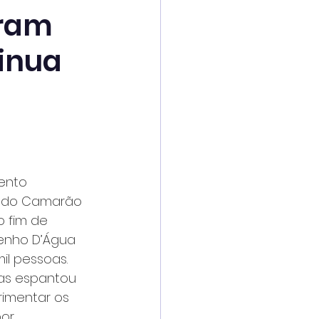
aram
inua
ento 
l do Camarão 
o fim de 
enho D’Água 
l pessoas. 
as espantou 
rimentar os 
or 