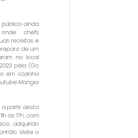
 público ainda 
 onde chefs 
s receitas e 
preparo de um 
aram no local 
023 pela (Go 
s em cozinha 
outube 
Mangia 
 partir desta 
1h às 17h, com 
co, adquirido 
hão. Visite o 