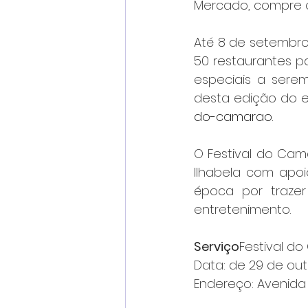
Mercado, compre o
Até 8 de setembro
50 restaurantes p
especiais a serem
desta edição do e
do-camarao
.
O Festival do Cam
Ilhabela com apoi
época por trazer
entretenimento.
Serviço
Festival d
Data: de 29 de ou
Endereço: Avenida 