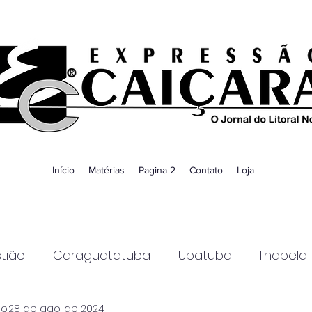
Início
Matérias
Pagina 2
Contato
Loja
tião
Caraguatatuba
Ubatuba
Ilhabela
ao
28 de ago. de 2024
Guaratinguetá